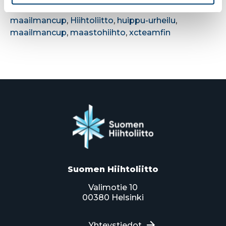
Huippu-urheilu
,
XCTEAMFIN
Avainsanat
hiihdon
maailmancup
,
Hiihtoliitto
,
huippu-urheilu
,
maailmancup
,
maastohiihto
,
xcteamfin
Suomen Hiihtoliitto
Valimotie 10
00380 Helsinki
Yhteystiedot