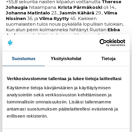
+55,8 sekuntia naisten kilpailun voittanutta
Therese
Johaugia
hitaampana.
Krista Pärmäkoski
oli 14.,
Johanna Matintalo
23.,
Jasmin Kähärä
29.,
Vilma
Nissinen
36. ja
Vilma Ryytty
45. Kaikkien
suomalaisten tulos nousi pykälällä lopullisiin tuloksiin,
kun alun perin kolmanneksi hiihtänyt Ruotsin
Ebba
Andersson
hylättiin teknisen rikkeen vuoksi.
Krista Pärmäkoski on kärsinyt lonkankoukistajan
osittaisesta repeämästä ja ilmoittanut maailmancup-
kautensa päättyvän tähän viikonloppuun.
Suostumus
Yksityiskohdat
Tietoja
– Oli vaikea päivä. Varmaan näkyy se (MM-kisojen)
viidenkympin kisa kropassa – jo kotona oli tosi väsynyt
Verkkosivustomme tallentaa ja lukee tietoja laitteeltasi
ja ei vaan tänään lähtenyt. Kisan myötä parantui,
mutta ei missään nimessä ollut hyvä. Jalan takia piti
Käytämme tietoja kävijämäärien ja käyttäytymisen
pyytää pitoa tosi paljon, niin suksi oli aavistuksen hidas.
analysointiin sekä verkkosivuston kehittämiseen ja
Se pelasti sen, että pystyin hiihtämään eikä jalka
toiminnallisiin ominaisuuksiin. Lisäksi tallennamme
lipsahdellut liikaa. Vähän mitäänsanomaton päivä
tänään, kertoi Pärmäkoski.
antamasi suostumuksen päätelaitteellesi evästeenä ja
erilliseen rekisteriin.
Miesten kilpailussa
Ristomatti Hakola
oli parhaana
suomalaisena 12.
Arsi Ruuskanen
ylsi kauden
parhaaseen ja oli 13.
Niko Anttola
puolestaan