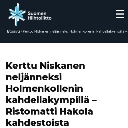
☰
Etusivu
/
Kerttu Niskanen neljänneksi Holmenkollenin kahdellakympillä –
Ristomatti Hakola kahdestoista
Siirry
suoraan
sisältöön
Kerttu Niskanen
neljänneksi
Holmenkollenin
kahdellakympillä –
Ristomatti Hakola
kahdestoista