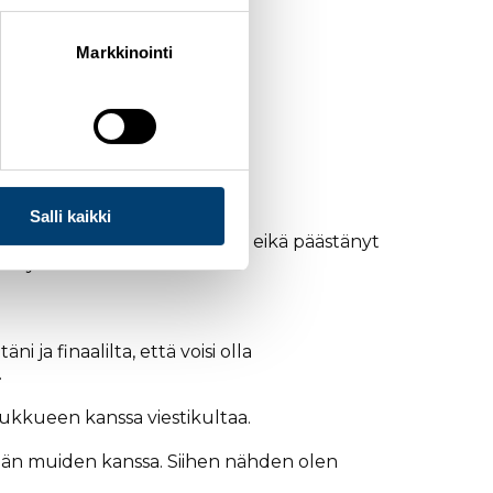
Markkinointi
nsa.
Salli kaikki
n puolen välin jälkeen kaulan, eikä päästänyt
ertyi lähes kaksi sekuntia.
i ja finaalilta, että voisi olla
.
joukkueen kanssa viestikultaa.
 vähän muiden kanssa. Siihen nähden olen