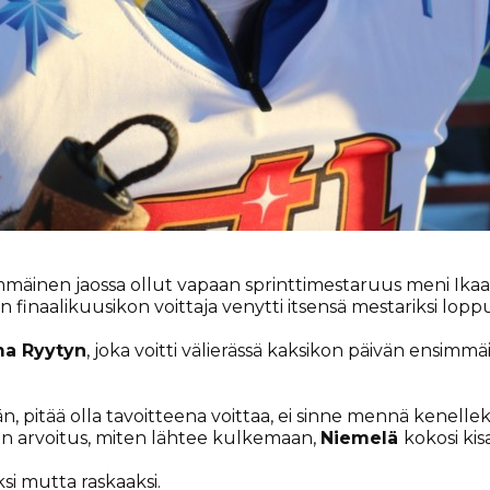
mäinen jaossa ollut vapaan sprinttimestaruus meni Ikaal
n finaalikuusikon voittaja venytti itsensä mestariksi lopp
ma Ryytyn
, joka voitti välierässä kaksikon päivän ensimmä
n, pitää olla tavoitteena voittaa, ei sinne mennä kenellek
hän arvoitus, miten lähtee kulkemaan,
Niemelä
kokosi kis
si mutta raskaaksi.