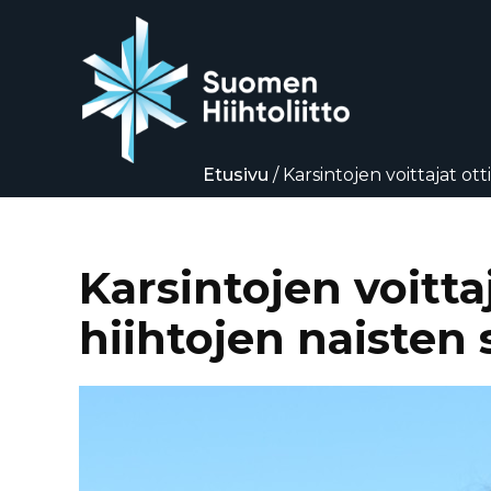
Etusivu
/
Karsintojen voittajat ot
Siirry
suoraan
sisältöön
Karsintojen voitt
hiihtojen naisten 