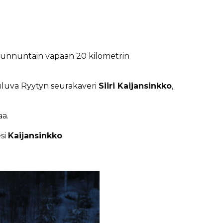
 sunnuntain vapaan 20 kilometrin
uluva Ryytyn seurakaveri
Siiri Kaijansinkko
,
aa.
esi
Kaijansinkko
.