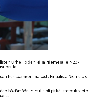
isten Urheilijoiden
Hilla Niemelälle
N23-
usuoralla.
isen kohtaamisen niukasti. Finaalissa Niemelä oli
ään häviämään. Minulla oli pitkä kisatauko, niin
aansa.