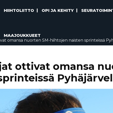
HIIHTOLIITTO
OPI JA KEHITY
SEURATOIMIN
MAAJOUKKUEET
tivat omansa nuorten SM-hiihtojen naisten sprinteissä Py
ajat ottivat omansa n
sprinteissä Pyhäjärvel