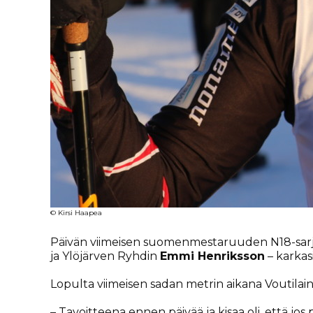
© Kirsi Haapea
Päivän viimeisen suomenmestaruuden N18-sarja
ja Ylöjärven Ryhdin
Emmi Henriksson
– karkas
Lopulta viimeisen sadan metrin aikana Voutilai
– Tavoitteena ennen päivää ja kisaa oli, että jos pä