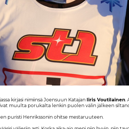
ssa kirjasi nimiinsä Joensuun Katajan
Iiris Voutilainen
.
ivat muulta porukalta lenkin puolen välin jälkeen silta
nen puristi Henrikssonin ohitse mestaruuteen.
äsisi välieriin asti. Koska aika-ajo meni niin hyvin, niin tav