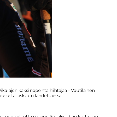
 Aika-ajon kaksi nopeinta hiihtäjää – Voutilainen
noususta laskuun lähdettäessä.
oitteena oli, että pääsisin finaaliin. Ihan kultaa en