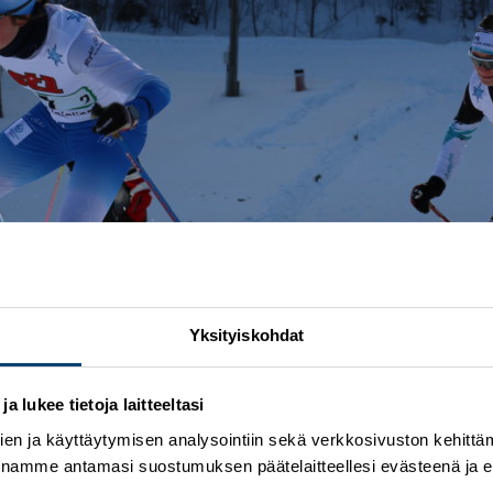
Yksityiskohdat
 lukee tietoja laitteeltasi
en ja käyttäytymisen analysointiin sekä verkkosivuston kehittämi
nnamme antamasi suostumuksen päätelaitteellesi evästeenä ja eril