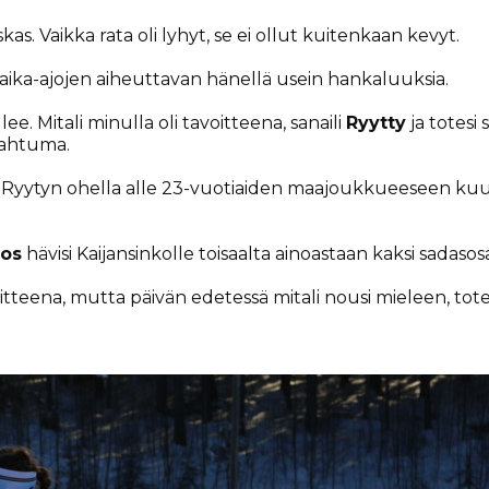
as. Vaikka rata oli lyhyt, se ei ollut kuitenkaan kevyt.
i aika-ajojen aiheuttavan hänellä usein hankaluuksia.
ee. Mitali minulla oli tavoitteena, sanaili
Ryytty
ja totesi
pahtuma.
ja Ryytyn ohella alle 23-vuotiaiden maajoukkueeseen ku
oos
hävisi Kaijansinkolle toisaalta ainoastaan kaksi sadasos
voitteena, mutta päivän edetessä mitali nousi mieleen, tot