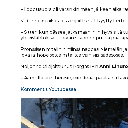
– Loppusuora oli varsinkin mäen jälkeen aika rask
Viidenneksi aika-ajossa sijoittunut Ryytty kerto
– Sitten kun pääsee jatkamaan, niin hyvä siitä tul
yhteislähtökisan olevan viikonloppunsa pääta
Pronssisen mitalin nimiinsä nappasi Niemelän 
joka jäi hopeisesta mitalista vain viisi sadasosaa.
Neljänneksi sijoittunut Pargas IF:n
Anni Lindr
– Aamulla kun heräsin, niin finaalipaikka oli ta
Kommentit Youtubessa