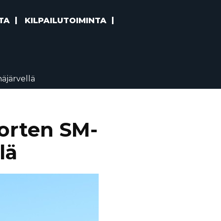
TA
KILPAILUTOIMINTA
häjärvellä
uorten SM-
lä