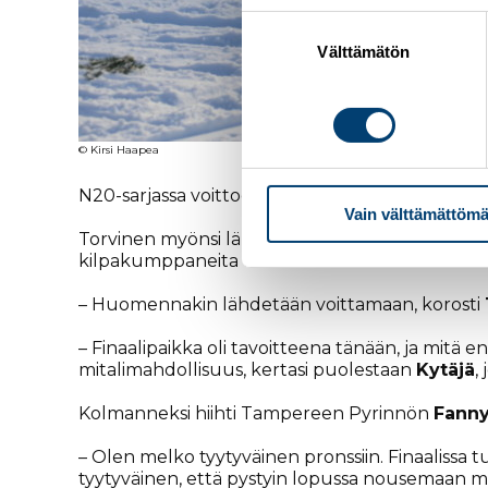
Suostumuksen
valinta
Välttämätön
© Kirsi Haapea
N20-sarjassa voittoon tyylitteli Ylöjärven Ryhdi
Vain välttämättömä
Torvinen myönsi lähteneensä päivään vain kirkkai
kilpakumppaneita enää lähelleen. Maalissa eroa
– Huomennakin lähdetään voittamaan, korosti
– Finaalipaikka oli tavoitteena tänään, ja mitä ene
mitalimahdollisuus, kertasi puolestaan
Kytäjä
,
Kolmanneksi hiihti Tampereen Pyrinnön
Fanny
– Olen melko tyytyväinen pronssiin. Finaalissa t
tyytyväinen, että pystyin lopussa nousemaan mit