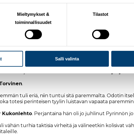
Mieltymykset &
Tilastot
toiminnallisuudet
n
Elsa Torvinen
, joka oli aika-ajosta lähtien omaa luokkaa
t
Salli valinta
n mitali mielessään. Finaalissa hän repäisi sprinttilenki
 toiseksi sijoittuneeseen Ski Team 105:n
Nora Kytäjään
k
Torvinen
.
mmän tuli eriä, niin tuntui sitä paremmalta. Odotin itseltän
 joka totesi perinteisen tyylin luistavan vapaata paremmin
 Kukonlehto
. Perjantaina hän oli jo juhlinut Pyrinnön 
uli vähän turhia taktisia virheitä ja välineetkin kolisivat
aleille.