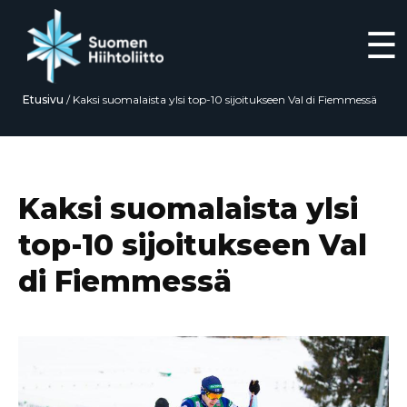
☰
Etusivu
/
Kaksi suomalaista ylsi top-10 sijoitukseen Val di Fiemmessä
Siirry
suoraan
sisältöön
Kaksi suomalaista ylsi
top-10 sijoitukseen Val
di Fiemmessä