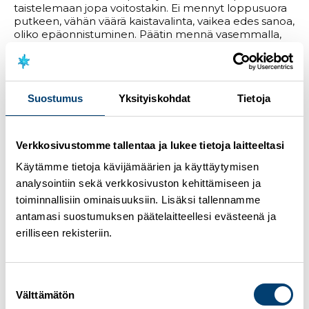
taistelemaan jopa voitostakin. Ei mennyt loppusuora
putkeen, vähän väärä kaistavalinta, vaikea edes sanoa,
oliko epäonnistuminen. Päätin mennä vasemmalla,
kun näytti siltä, että siinä olisi vapaata. Sitten sieltä juuri
kerkesi kaveri sivulta blokkaamaan ja jäin hitaaseen
peesiin. Tuollaisessa loppukirissä yksikin virhe
kostautuu. Todella hieno viikonloppu ja voi hyvillä
Suostumus
Yksityiskohdat
Tietoja
mielin jatkaa tästä eteenpäin.”
Kilpailun nopeinta hiihtovauhtia esittänyt Eero
Hirvonen sijoittui lopulta sijalle 10.
Verkkosivustomme tallentaa ja lukee tietoja laitteeltasi
”Lopputuloksena hyvä päivä, top 10 sijoitukseen pitää
Käytämme tietoja kävijämäärien ja käyttäytymisen
olla tyytyväinen. Hyppääminen ei ollut hohdokasta,
analysointiin sekä verkkosivuston kehittämiseen ja
yritin tehdä vähän enemmän kun kerralla on
toiminnallisiin ominaisuuksiin. Lisäksi tallennamme
mahdollista. Onneksi eroa keulaa oli niin vähän, että
antamasi suostumuksen päätelaitteellesi evästeenä ja
se oli mahdollista hiihtää kiinni. Oli ihan hyvin energiaa
lopussa, porukkaa oli vaan liikaa edessä, etten päässyt
erilliseen rekisteriin.
lähemmäksi keulaa. Tottakai hyvä päivä
kokonaisuudessa.”
Suostumuksen
Uransa parhaimpaan sijoitukseen maailmancupissa
Välttämätön
valinta
yltänyt Perttu Reponen uskoi, että mäessä olisi ollut