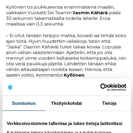
Kyllönen toi joukkueensa ensimmäisenä maaliin,
vaikkakin Vuokatti Ski Teamin
Jasmin Kähärä
pääsi
30 sekunnin takamatkalta todella lähelle. Eroa
maalissa vain 0,3 sekuntia.
– Ei ollut tänään helppo matka, kovasti sai tehdä koko
ajan töitä. Hyvin huudettiin väliaikoja, tiesin että
”Jaska” (Jasmin Kähärä) tulee takaa kovaa. Lopussa
aloin vähän säästelemään. Ajattelin, että jos olisi
mennyt viime vuoden kaltaiseksi kirikamppailuksi, niin
olisi vielä paukkuja jäljellä. Lähdettiin tänään ehkä
vähän altavastaajan roolista kisaan. Hienoa, että
saatiin voitto, kommentoi
Kyllönen
.
Toiseksi hiihtäneessä Vuokatti Ski Teamissä hiihtivät
Kähärän lisäksi 18-vuotias
Nelli-Lotta
Karppelin
ja
Eveliina Piippo
. Kolmanneksi sijoittui
Suostumus
Yksityiskohdat
Tietoja
Teho Ski Team Iisalmi, jolle podiumsijoitus oli
seurahistorian ensimmäinen. Joukkueessa
hiihtivät
Emma Hämäläinen
,
Nora Kytäjä
ja
Vilma
Ryytty
.
Verkkosivustomme tallentaa ja lukee tietoja laitteeltasi
Tulokset kokonaisuudessaan
Käytämme tietoja kävijämäärien ja käyttäytymisen