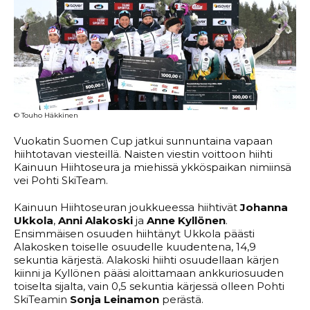
© Touho Häkkinen
Vuokatin Suomen Cup jatkui sunnuntaina vapaan
hiihtotavan viesteillä. Naisten viestin voittoon hiihti
Kainuun Hiihtoseura ja miehissä ykköspaikan nimiinsä
vei Pohti SkiTeam.
Kainuun Hiihtoseuran joukkueessa hiihtivät
Johanna
Ukkola
,
Anni Alakoski
ja
Anne Kyllönen
.
Ensimmäisen osuuden hiihtänyt Ukkola päästi
Alakosken toiselle osuudelle kuudentena, 14,9
sekuntia kärjestä. Alakoski hiihti osuudellaan kärjen
kiinni ja Kyllönen pääsi aloittamaan ankkuriosuuden
toiselta sijalta, vain 0,5 sekuntia kärjessä olleen Pohti
SkiTeamin
Sonja Leinamon
perästä.