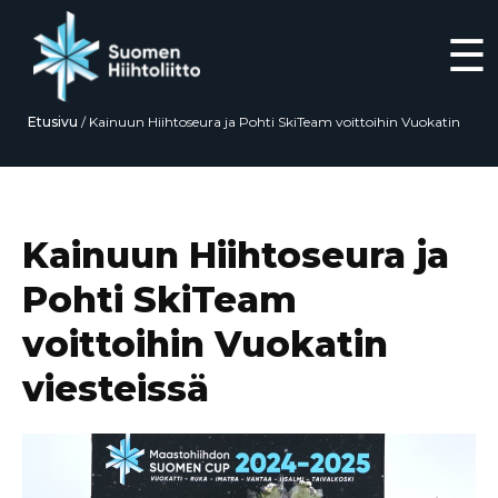
☰
Etusivu
/
Kainuun Hiihtoseura ja Pohti SkiTeam voittoihin Vuokatin
viesteissä
Siirry
suoraan
sisältöön
Kainuun Hiihtoseura ja
Pohti SkiTeam
voittoihin Vuokatin
viesteissä