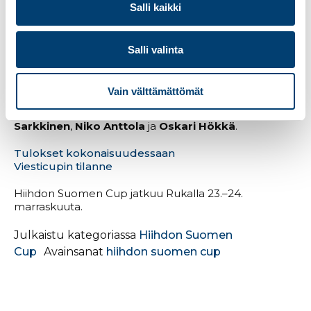
Salli kaikki
– Iskin kurunnousuun ja jouduin vetohommiin
vastatuuliosuudella. Olin sen jälkeen aika hapoilla.
Iskun olisi voinut säästää myöhemmäksi. Jonin nyt
Salli valinta
voin suoda eteeni, muut sain niitattua kokemuksella.
ProSki Oulu oli kilpailun kolmas ja otti näin ollen myös
Vain välttämättömät
seurahistorian ensimmäisen palkintopallipaikkansa.
Historiallista suoritusta olivat saavuttamassa
Joonas
Sarkkinen
,
Niko Anttola
ja
Oskari Hökkä
.
Tulokset kokonaisuudessaan
Viesticupin tilanne
Hiihdon Suomen Cup jatkuu Rukalla 23.–24.
marraskuuta.
Julkaistu kategoriassa
Hiihdon Suomen
Cup
Avainsanat
hiihdon suomen cup