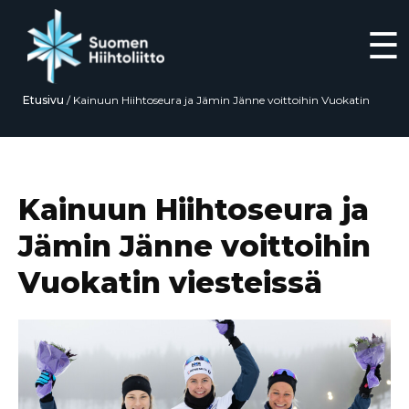
☰
Etusivu
/
Kainuun Hiihtoseura ja Jämin Jänne voittoihin Vuokatin
viesteissä
Siirry
suoraan
sisältöön
Kainuun Hiihtoseura ja
Jämin Jänne voittoihin
Vuokatin viesteissä