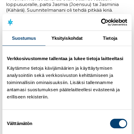
loppusuoralle, paitsi Jasmia (Joensuu) tai Jasminia
(Kähärä). Suunnitelmanani oli tehdä pitkää kiriä.
Pienen miinuksen annan itselleni etten tehnyt
kunnon kurotusta, naurahti kilpailun lopulta monon
mitalla joukkueelleen ratkaissut
Kyllönen
.
Suostumus
Yksityiskohdat
Tietoja
Toiseksi hiihtäneessä Vuokatti Ski Teamissä hiihtivät
Kähärän lisäksi
Katri Lylynperä
ja
Vilma Nissinen
.
Vantaan Hiihtoseura sijoittui kilpailussa kolmanneksi.
Joukkueessa hiihtivät
Eeva Haasanen
,
Rebecca
Verkkosivustomme tallentaa ja lukee tietoja laitteeltasi
Immonen
ja
Jasmi Joensuu
.
Käytämme tietoja kävijämäärien ja käyttäytymisen
Tulokset kokonaisuudessaan
analysointiin sekä verkkosivuston kehittämiseen ja
toiminnallisiin ominaisuuksiin. Lisäksi tallennamme
Miesten kilpailun kärkisijat ratkottiin viimeisellä
antamasi suostumuksen päätelaitteellesi evästeenä ja
kierroksella. Jämin Jänteen
Lauri Lepistö
ankkuroi
joukkueensa lopulta voittoon ja eroa toiseksi
erilliseen rekisteriin.
tulleeseen Imatran Urheilijoihin kertyi 2,8 sekuntia.
Voittajajoukkueessa hiihtivät myös
Niko Husu
ja
Markus Vuorela
.
Suostumuksen
Välttämätön
valinta
Toiseksi hiihtänyt Imatran Urheilijat jäi ensimmäisellä
osuudella kärjestä, mutta joukkue nousi kilpailun