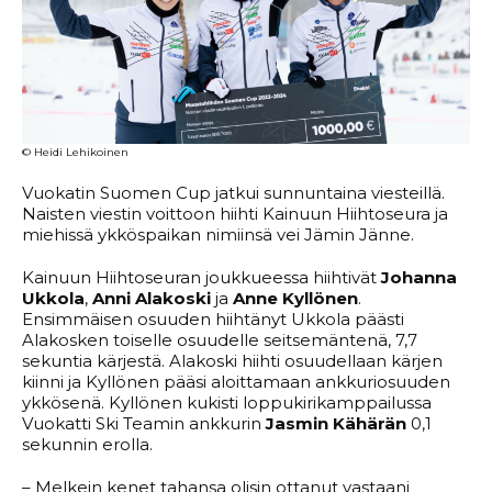
© Heidi Lehikoinen
Vuokatin Suomen Cup jatkui sunnuntaina viesteillä.
Naisten viestin voittoon hiihti Kainuun Hiihtoseura ja
miehissä ykköspaikan nimiinsä vei Jämin Jänne.
Kainuun Hiihtoseuran joukkueessa hiihtivät
Johanna
Ukkola
,
Anni Alakoski
ja
Anne Kyllönen
.
Ensimmäisen osuuden hiihtänyt Ukkola päästi
Alakosken toiselle osuudelle seitsemäntenä, 7,7
sekuntia kärjestä. Alakoski hiihti osuudellaan kärjen
kiinni ja Kyllönen pääsi aloittamaan ankkuriosuuden
ykkösenä. Kyllönen kukisti loppukirikamppailussa
Vuokatti Ski Teamin ankkurin
Jasmin Kähärän
0,1
sekunnin erolla.
– Melkein kenet tahansa olisin ottanut vastaani