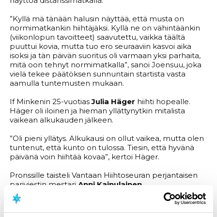
näyttöä distanssimatkalla.
”Kyllä mä tänään halusin näyttää, että musta on
normimatkankin hiihtäjäksi. Kyllä ne on vähintäänkin
(viikonlopun tavoitteet) saavutettu, vaikka täältä
puuttui kovia, mutta tuo ero seuraaviin kasvoi aika
isoksi ja tän päivän suoritus oli varmaan yksi parhaita,
mitä oon tehnyt normimatkalla”, sanoi Joensuu, joka
vielä tekee päätöksen sunnuntain startista vasta
aamulla tuntemusten mukaan.
If Minkenin 25-vuotias
Julia Häger
hiihti hopealle.
Häger oli iloinen ja hieman yllättynytkin mitalista
vaikean alkukauden jälkeen.
”Oli pieni yllätys. Alkukausi on ollut vaikea, mutta olen
tuntenut, että kunto on tulossa. Tiesin, että hyvänä
päivänä voin hiihtää kovaa”, kertoi Häger.
Pronssille taisteli Vantaan Hiihtoseuran perjantaisen
pariviestin mestari
Anni Kainulainen
.
10km I
naiset