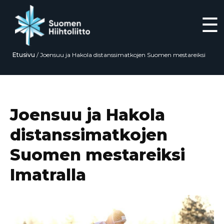
☰
Etusivu
/
Joensuu ja Hakola distanssimatkojen Suomen mestareiksi
Imatralla
Siirry
suoraan
sisältöön
Joensuu ja Hakola
distanssimatkojen
Suomen mestareiksi
Imatralla