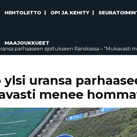
HIIHTOLIITTO
OPI JA KEHITY
SEURATOIMIN
MAAJOUKKUEET
uransa parhaaseen sijoitukseen Ranskassa – ”Mukavast
ylsi uransa parhaase
kavasti menee hommat