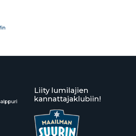
fin
Liity lumilajien
kannattajaklubiin!
Salppuri