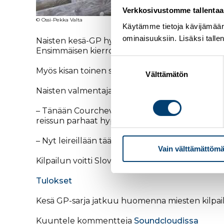
Verkkosivustomme tallentaa ja
© Ossi-Pekka Valta
Käytämme tietoja kävijämääri
ominaisuuksiin. Lisäksi talle
Naisten kesä-GP hypättiin perjantai-illalla Ran
Ensimmäisen kierroksen jälkeen 111 metrisellä hy
Suostumuksen
Myös kisan toinen suomalainen
Julia Kykkäne
valinta
Välttämätön
Naisten valmentaja
Ossi-Pekka Valta
oli tyyty
– Tänään Courchevelissa hyvä kilpailu, molemmat
reissun parhaat hypyt kilpailuun, ei hänelle mi
– Nyt leireillään täällä tiistaihin asti ja sitten s
Vain välttämättömä
Kilpailun voitti Slovenian
Ursa Bogataj
, toinen 
Tulokset
Kesä GP-sarja jatkuu huomenna miesten kilpail
Kuuntele kommentteja
Soundcloudissa