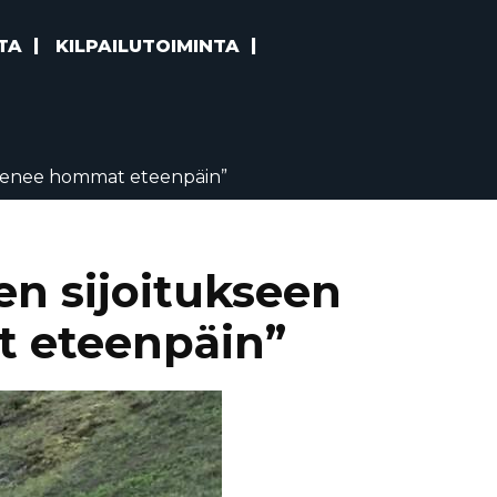
TA
KILPAILUTOIMINTA
i menee hommat eteenpäin”
en sijoitukseen
 eteenpäin”