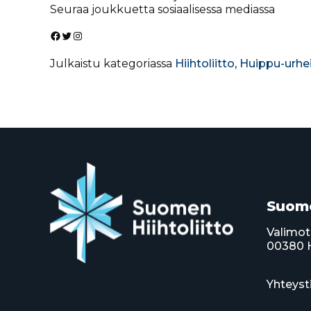
Seuraa joukkuetta sosiaalisessa mediassa
Facebook
Twitter
Instagram
Julkaistu kategoriassa
Hiihtoliitto
,
Huippu-urhei
Suome
Valimot
00380 H
Yhteyst