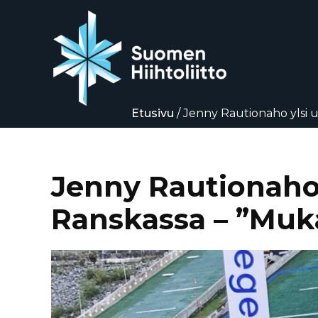
Etusivu
/
Jenny Rautionaho ylsi 
Siirry
suoraan
sisältöön
Jenny Rautionaho 
Ranskassa – ”Mu