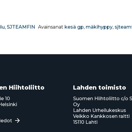
lu
,
SJTEAMFIN
Avainsanat
kesä gp
,
mäkihyppy
,
sjteam
n Hiihtoliitto
Lahden toimisto
ie 10
Suomen Hiihtoliitto c/o 
elsinki
Oy
Lahden Urheilukeskus
Veikko Kankkosen raitti
iedot
15110 Lahti