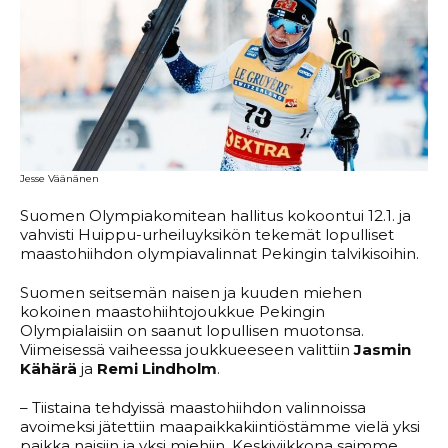
Jesse Väänänen
Suomen Olympiakomitean hallitus kokoontui 12.1. ja
vahvisti Huippu-urheiluyksikön tekemät lopulliset
maastohiihdon olympiavalinnat Pekingin talvikisoihin.
Suomen seitsemän naisen ja kuuden miehen
kokoinen maastohiihtojoukkue Pekingin
Olympialaisiin on saanut lopullisen muotonsa.
Viimeisessä vaiheessa joukkueeseen valittiin
Jasmin
Kähärä
ja
Remi Lindholm
.
– Tiistaina tehdyissä maastohiihdon valinnoissa
avoimeksi jätettiin maapaikkakiintiöstämme vielä yksi
paikka naisiin ja yksi miehiin. Keskiviikkona saimme