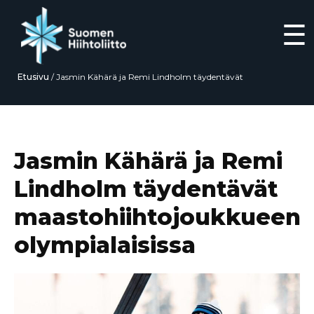
☰
Etusivu
/
Jasmin Kähärä ja Remi Lindholm täydentävät
maastohiihtojoukkueen olympialaisissa
Siirry
suoraan
sisältöön
Jasmin Kähärä ja Remi
Lindholm täydentävät
maastohiihtojoukkueen
olympialaisissa