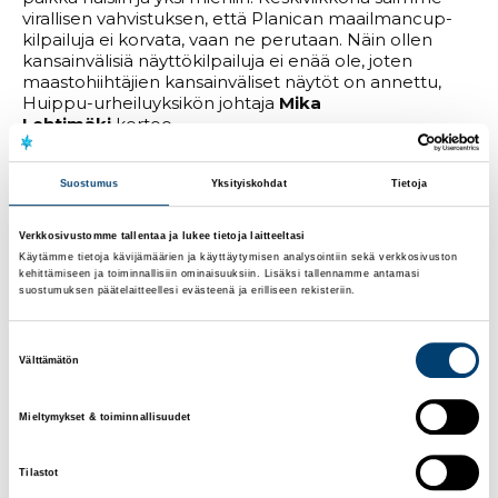
virallisen vahvistuksen, että Planican maailmancup-
kilpailuja ei korvata, vaan ne perutaan. Näin ollen
kansainvälisiä näyttökilpailuja ei enää ole, joten
maastohiihtäjien kansainväliset näytöt on annettu,
Huippu-urheiluyksikön johtaja
Mika
Lehtimäki
kertoo.
Suomen kisajoukkue saa lopullisen muotonsa 24.
Suostumus
Yksityiskohdat
Tietoja
tammikuuta, jolloin tehdään loput valinnat. Joukkue
on muodostumassa noin 90 urheilijan kokoiseksi.
24:nnet talviolympialaiset kilpaillaan Kiinan Pekingissä
Verkkosivustomme tallentaa ja lukee tietoja laitteeltasi
4.-20. helmikuuta.
Käytämme tietoja kävijämäärien ja käyttäytymisen analysointiin sekä verkkosivuston
kehittämiseen ja toiminnallisiin ominaisuuksiin. Lisäksi tallennamme antamasi
Lähde: Olympiakomitea
suostumuksen päätelaitteellesi evästeenä ja erilliseen rekisteriin.
MAASTOHIIHTOJOUKKUE PEKINGIN
Suostumuksen
OLYMPIALAISIIN
Välttämätön
valinta
Jasmi Joensuu
Mieltymykset & toiminnallisuudet
Anne Kyllönen
Jasmin Kähärä
Katri Lylynperä
Tilastot
Johanna Matintalo