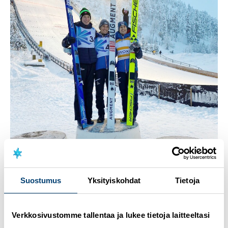
Rukan toisen osakilpailun voittoon hyppäsi Itävallan Clemens Leitner
Rukan Continental Cupin toisen osakilpailun voittoon
hyppäsi Itävallan
Clemens Leitner
. Toiseksi sijoittui
Suostumus
Yksityiskohdat
Tietoja
Norjan
Robin Pedersen
ja kolmanneksi liiteli Itävallan
Clemens Aigner
.
Verkkosivustomme tallentaa ja lukee tietoja laitteeltasi
Leitnerin
kilpailuhypyt kantoivat 141 ja 140 metriä.