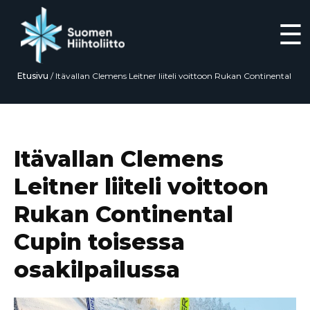
☰
Etusivu
/
Itävallan Clemens Leitner liiteli voittoon Rukan Continental
Cupin toisessa osakilpailussa
Siirry
suoraan
sisältöön
Itävallan Clemens
Leitner liiteli voittoon
Rukan Continental
Cupin toisessa
osakilpailussa