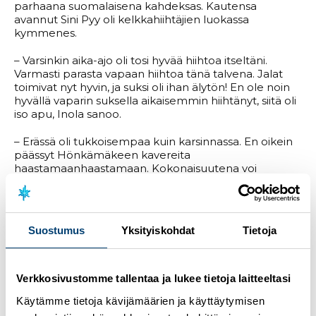
parhaana suomalaisena kahdeksas. Kautensa
avannut Sini Pyy oli kelkkahiihtäjien luokassa
kymmenes.
– Varsinkin aika-ajo oli tosi hyvää hiihtoa itseltäni.
Varmasti parasta vapaan hiihtoa tänä talvena. Jalat
toimivat nyt hyvin, ja suksi oli ihan älytön! En ole noin
hyvällä vaparin suksella aikaisemmin hiihtänyt, siitä oli
iso apu, Inola sanoo.
– Erässä oli tukkoisempaa kuin karsinnassa. En oikein
päässyt Hönkämäkeen kavereita
haastamaanhaastamaan. Kokonaisuutena voi
kuitenkin tyytyväinen olla.
Sini Pyy ei Vuokatin kilpailuista suuria odottanutkaan,
mutta totesi menonsa olleen parempaa kuin ajatteli.
Suostumus
Yksityiskohdat
Tietoja
– Tiesin, että on niin paljon kysymysmerkkejä ilmassa,
ja se näkyy tuloksessa. Totta kai tein itse taktisen
mokan, mutta enemmän näkyy se, etten ole kisannut
Verkkosivustomme tallentaa ja lukee tietoja laitteeltasi
enkä saanut paineen alla tehtyjä kovia suorituksia yli
Käytämme tietoja kävijämäärien ja käyttäytymisen
vuoteen, Pyy sanoi.