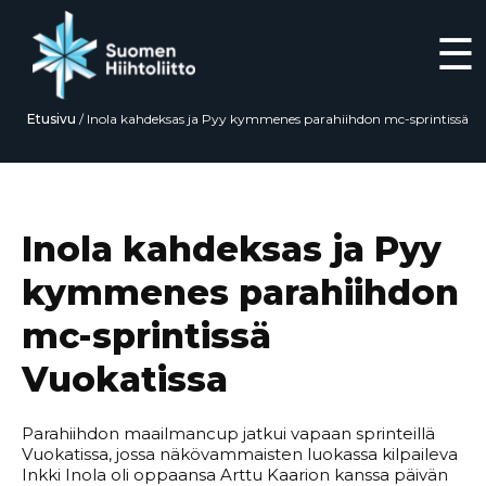
☰
Etusivu
/
Inola kahdeksas ja Pyy kymmenes parahiihdon mc-sprintissä
Vuokatissa
Siirry
suoraan
sisältöön
Inola kahdeksas ja Pyy
kymmenes parahiihdon
mc-sprintissä
Vuokatissa
Parahiihdon maailmancup jatkui vapaan sprinteillä
Vuokatissa, jossa näkövammaisten luokassa kilpaileva
Inkki Inola oli oppaansa Arttu Kaarion kanssa päivän