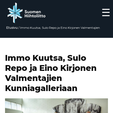
☰
Etusivu
/
Immo Kuutsa, Sulo Repo ja Eino Kirjonen Valmentajien
Kunniagalleriaan
Siirry
suoraan
sisältöön
Immo Kuutsa, Sulo
Repo ja Eino Kirjonen
Valmentajien
Kunniagalleriaan