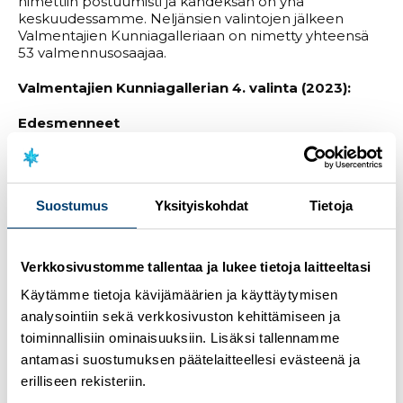
nimettiin postuumisti ja kahdeksan on yhä
keskuudessamme. Neljänsien valintojen jälkeen
Valmentajien Kunniagalleriaan on nimetty yhteensä
53 valmennusosaajaa.
Valmentajien Kunniagallerian 4. valinta (2023):
Edesmenneet
Eino Kirjonen, mäkihyppy
Ragnar Wikström, taitoluistelu
Olavi Haaskivi, jalkapallo
Suostumus
Yksityiskohdat
Tietoja
Heikki Montonen, lentopallo
Juhani Wahlsten, jääkiekko, ringette
Pentti Peltoperä, pikaluistelu
Verkkosivustomme tallentaa ja lukee tietoja laitteeltasi
Elossa olevat
Käytämme tietoja kävijämäärien ja käyttäytymisen
Leo Pusa, yleisurheilu
analysointiin sekä verkkosivuston kehittämiseen ja
Immo Kuutsa, maastohiihto, ampumahiihto
toiminnallisiin ominaisuuksiin. Lisäksi tallennamme
Jorma Kivinen, judo
antamasi suostumuksen päätelaitteellesi evästeenä ja
Sulo Repo, maastohiihto
erilliseen rekisteriin.
Toivo Sillanpää, paini
Eero Saarinen, koripallo