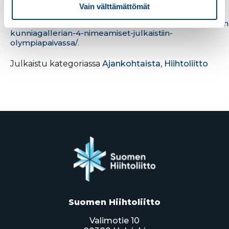
Vain välttämättömät
Alkuperäisartikkeli
https://www.suomenvalmentajat.fi/uutiset/valmentajien
kunniagallerian-4-nimeamiset-julkaistiin-
olympiapaivassa/
.
Julkaistu kategoriassa
Ajankohtaista
,
Hiihtoliitto
Suomen Hiihtoliitto
Valimotie 10