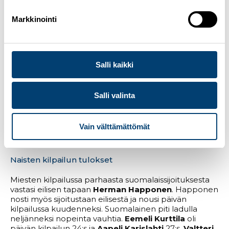
päivän kilpailussa eikä myöskään sunnuntain
päätöskilpailussa.
Markkinointi
Miesten kilpailun tulok
set
Urheilijakommentit
S
oundCloudissa
Yhdistetyn Continental Cupissa Norjan
Salli kaikki
Lillehammerissa
niin ikään suomalaisonnistumisia
Lauantaina kilpailtiin myös yhdistetyn Continental
Salli valinta
Cupin merkeissä Norjan Lillehammerissa. Naisten
kilpailun parhaasta suomalaissijoituksesta vastasi
jälleen
Anna Kerko
, joka nosti sijoitustaan eilisestä ja
Vain välttämättömät
oli päivän lopputuloksissa viides.
Petra Torvinen
oli
kilpailun kymmenes.
Naisten kilpailun tulok
set
Miesten kilpailussa parhaasta suomalaissijoituksesta
vastasi eilisen tapaan
Herman Happonen
. Happonen
nosti myös sijoitustaan eilisestä ja nousi päivän
kilpailussa kuudenneksi. Suomalainen piti ladulla
neljänneksi nopeinta vauhtia.
Eemeli Kurttila
oli
päivän kilpailun 24:s ja
Aapeli Karislahti
27:s.
Valtteri