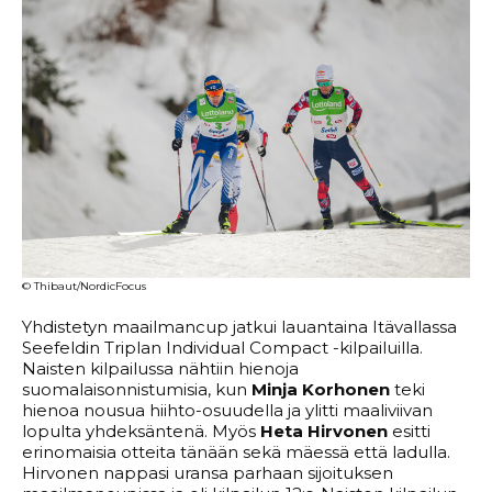
© Thibaut/NordicFocus
Yhdistetyn maailmancup jatkui lauantaina Itävallassa
Seefeldin Triplan Individual Compact -kilpailuilla.
Naisten kilpailussa nähtiin hienoja
suomalaisonnistumisia, kun
Minja Korhonen
teki
hienoa nousua hiihto-osuudella ja ylitti maaliviivan
lopulta yhdeksäntenä. Myös
Heta Hirvonen
esitti
erinomaisia otteita tänään sekä mäessä että ladulla.
Hirvonen nappasi uransa parhaan sijoituksen