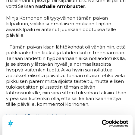
maailmancupissa ja oli kilpailun 12:s. Naisten kilpailun
voitti Saksan
Nathalie Armbruster
.
Minja Korhonen oli tyytyväinen tämän päivän
kilpailuun, vaikka suomalaisen mukaan Triplan
avauskilpailu ei antanut juurikaan odotuksia tälle
päivälle.
– Tämän päivän kisan lähtökohdat oli vähän niin, että
pakkaankohan laukut ja lähden kotiin treenaamaan.
Tänään lähdettiin hyppäämään aika nollaodotuksilla,
ja se sitten yllättävän hyvää ja normaalitasoista
hyppyä kuitenkin tuotti. Aika hyvin sai nollattua
ajatukset eiliseltä päivältä. Tänään oltaisiin ehkä vielä
pikkuisen paremmista sijoista taisteltu, mutta eilisen
tulokset sitten plussattiin tämän päivän
lähtöosuuksille, niin siinä sitten tuli vähän takkiin. Ihan
ylpeä saa kuitenkin olla, että sai kelkan käännettyä
tälle päivälle, kommentoi Korhonen.
Naisten kilpailun tulok
set
Miesten kilpailussa
Ilkka Herola
lähti hiihto-osuudelle
hyvistä asetelmista, kun suomalainen liiteli