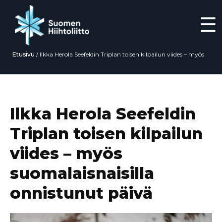
☰
Etusivu
/
Ilkka Herola Seefeldin Triplan toisen kilpailun viides – myös
suomalaisnaisilla onnistunut päivä
Siirry
suoraan
sisältöön
Ilkka Herola Seefeldin
Triplan toisen kilpailun
viides – myös
suomalaisnaisilla
onnistunut päivä