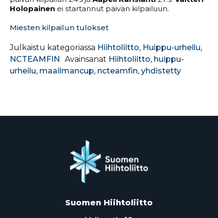
Holopainen
ei startannut päivän kilpailuun.
Miesten kilpailun tuloks
et
Julkaistu kategoriassa
Hiihtoliitto
,
Huippu-urheilu
,
NCTEAMFIN
Avainsanat
Hiihtoliitto
,
huippu-
urheilu
,
maailmancup
,
ncteamfin
,
yhdistetty
Suomen Hiihtoliitto