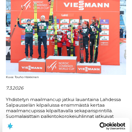
Kuva: Touho Häkkinen
7.3.2026
Yhdistetyn maailmancup jatkui lauantaina Lahdessa
Salpausselän kilpailuissa ensimmäistä kertaa
maailmancupissa kilpailtavalla sekaparisprintillä.
Suomalaisittain palkintokorokejuhlinnat jatkuivat
Salpausselällä, kun
Ilkka Herola
ja
Minja Korhonen
sijoittuivat kilpailussa hienosti toiseksi. Parivaljakko jäi