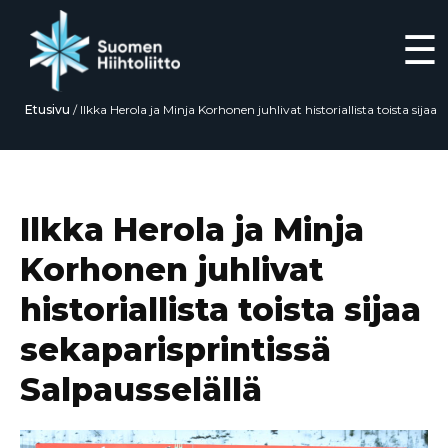
☰
Etusivu
/
Ilkka Herola ja Minja Korhonen juhlivat historiallista toista sijaa
sekaparisprintissä Salpausselällä
Siirry
suoraan
sisältöön
Ilkka Herola ja Minja
Korhonen juhlivat
historiallista toista sijaa
sekaparisprintissä
Salpausselällä