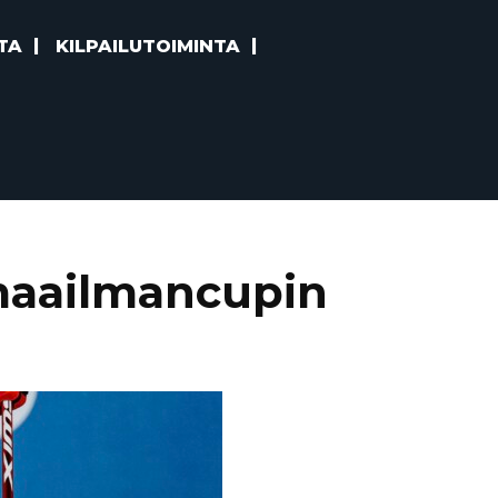
TA
KILPAILUTOIMINTA
maailmancupin