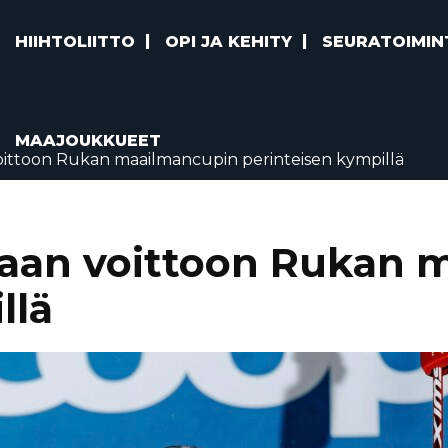
HIIHTOLIITTO
OPI JA KEHITY
SEURATOIMIN
MAAJOUKKUEET
oittoon Rukan maailmancupin perinteisen kympillä
eaan voittoon Rukan 
llä