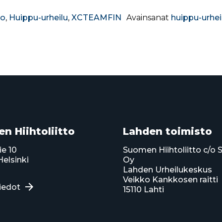
to
,
Huippu-urheilu
,
XCTEAMFIN
Avainsanat
huippu-urhei
n Hiihtoliitto
Lahden toimisto
ie 10
Suomen Hiihtoliitto c/o 
elsinki
Oy
Lahden Urheilukeskus
Veikko Kankkosen raitti
iedot
15110 Lahti