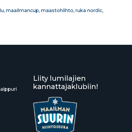
lu
,
maailmancup
,
maastohiihto
,
ruka nordic
,
Liity lumilajien
kannattajaklubiin!
Salppuri