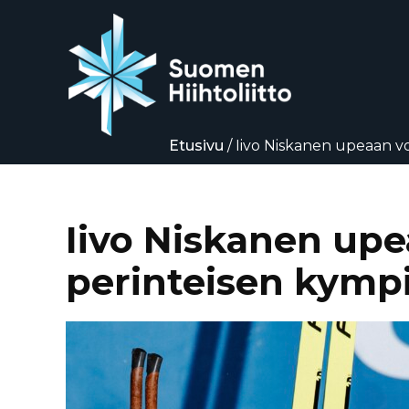
Etusivu
/
Iivo Niskanen upeaan v
Siirry
suoraan
sisältöön
Iivo Niskanen up
perinteisen kympi