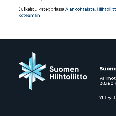
Julkaistu kategoriassa
Ajankohtaista
,
Hiihtoliit
xcteamfin
Suome
Valimot
00380 H
Yhteyst