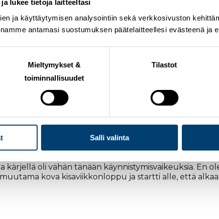
 lukee tietoja laitteeltasi
en ja käyttäytymisen analysointiin sekä verkkosivuston kehittämi
nnamme antamasi suostumuksen päätelaitteellesi evästeenä ja eril
teisen kympillä. Miesten kilpailussa
Iivo Niskanen
tykit
Amundsenia
. Voitto oli Niskaselle uran viides Rukan maa
 kolmenkymmenen parhaan joukkoon.
Mieltymykset &
Tilastot
toiminnallisuudet
n että on hyvä harjoituskausi takana. Kulku oli sellaista, m
 lumisadetta, niin keli hidastui jonkun verran. Tiesin tr
alku, josta on hyvä jatkaa eteenpäin, Niskanen summasi.
 parhaana suomalaisena sijalle 12. Kaikkiaan kahdeksan suo
Joensuu
oli päivän 15.,
Kerttu Niskanen
18.,
Johanna Mat
ilpailun ylivoimaiseen voittoon hiihti Ruotsin
Frida Karls
t
Salli valinta
 hyvä. Kahdeksan naista kolmenkymmenen joukossa. Moni 
 kärjellä oli vähän tänään käynnistymisvaikeuksia. En o
 muutama kova kisaviikkonloppu ja startti alle, että alka