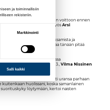
seen ja toiminnallisiin
liseen rekisteriin.
ti vastustamattomasti kilpailun voittoon ennen
ilmancupissa. Suomalaisista myös
Arsi
Markkinointi
itä ajattelinkin sen olevan. Jaksamista ja
eenien perusteella, missä kohtaa tänään pitää
malaista ylsi naisten kilpailussa
intalo
22.,
Jasmin Kähärä
23.,
Vilma Nissinen
son
.
Salli kaikki
nuoremmista hiihtäjistä hiihti uransa parhaan
le kuitenkaan huolissani, koska samanlainen
a suorituskyky löytymään, kertoi naisten