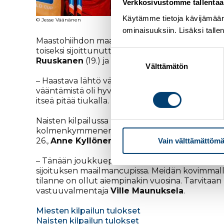
Verkkosivustomme tallentaa ja
Käytämme tietoja kävijämääri
© Jesse Väänänen
ominaisuuksiin. Lisäksi talle
Maastohiihdon maailmancup alkoi Rukalla perin
toiseksi sijoittunutta Norjan
Harald Östberg 
Suostumuksen
Ruuskanen
(19.) ja
Ville Ahonen
(28.) ylsivät
valinta
Välttämätön
– Haastava lähtö vähillä kilpailuilla, mutta tiesi
vääntämistä oli hyvin tänään. Onneksi tuli vähän
itseä pitää tiukalla. Mahtava yleisö ja loistava 
Naisten kilpailussa
Krista Pärmäkoski
sijoittui
kolmenkymmenen parhaan joukkoon.
Jasmi 
26.,
Anne Kyllönen
27. ja
Katri Lylynperä
29. K
Vain välttämättömä
– Tänään joukkuepanos oli naisten kilpailussa
sijoituksen maailmancupissa. Meidän kovimmalla
tilanne on ollut aiempinakin vuosina. Tarvitaan
vastuuvalmentaja
Ville Maunuksela
.
Miesten kilpailun tulokset
Naisten kilpailun tulokset