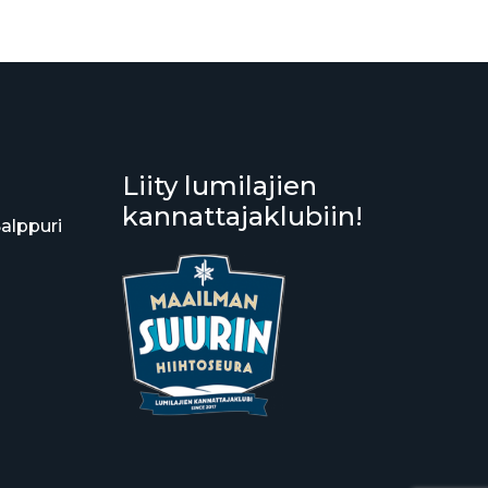
Liity lumilajien
kannattajaklubiin!
Salppuri