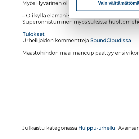
Myös Hyvärinen oli äärimmäisen tyytyväinen kis
Vain välttämättömä
– Oli kyllä elämäni selvästi paras 50 kilometri
Superonnistuminen myös suksissa huoltomieh
Tulokset
Urheilijoiden kommentteja
SoundCloudissa
Maastohiihdon maailmancup päättyy ensi viik
Julkaistu kategoriassa
Huippu-urheilu
Avainsa