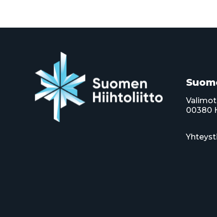
Suome
Valimot
00380 H
Yhteyst