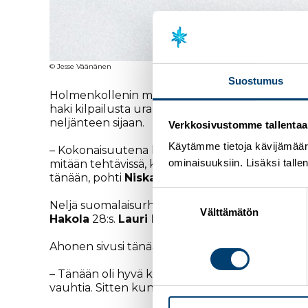
© Jesse Väänänen
Suostumus
Holmenkollenin maailmancupin viikonloppu huip
haki kilpailusta uransa ensimmäistä Holmenkoll
neljänteen sijaan.
Verkkosivustomme tallentaa ja
Käytämme tietoja kävijämääri
– Kokonaisuutena hyvä kisa ja paljon pisteitä m
ominaisuuksiin. Lisäksi talle
mitään tehtävissä, kun ojentajat kramppasivat k
tänään, pohti
Niskanen
.
Suostumuksen
Neljä suomalaisurheilijaa ylsi kilpailussa maail
valinta
Välttämätön
Hakola
28:s.
Lauri Lepistö
oli 38:s ja
Remi Lin
Ahonen sivusi tänään uransa parasta distanssikil
– Tänään oli hyvä kisa ja tasainen veto. Alkuun 
vauhtia. Sitten kun se siitä tasoittui, niin tuli m