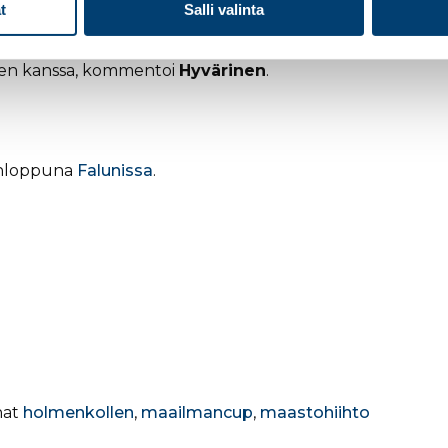
apäiväänsä.
t
Salli valinta
ä, tämä matka ei ole ollut mikään minun syömähammas. Tos
en kanssa, kommentoi
Hyvärinen
.
onloppuna
Falunissa
.
nat
holmenkollen
,
maailmancup
,
maastohiihto