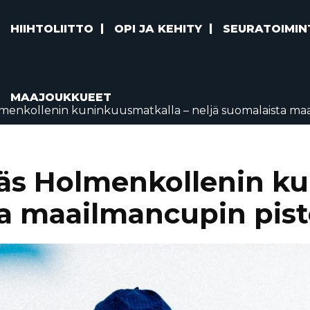
HIIHTOLIITTO
OPI JA KEHITY
SEURATOIMIN
MAAJOUKKUEET
lmenkollenin kuninkuusmatkalla – neljä suomalaista maa
ljäs Holmenkollenin k
ta maailmancupin piste