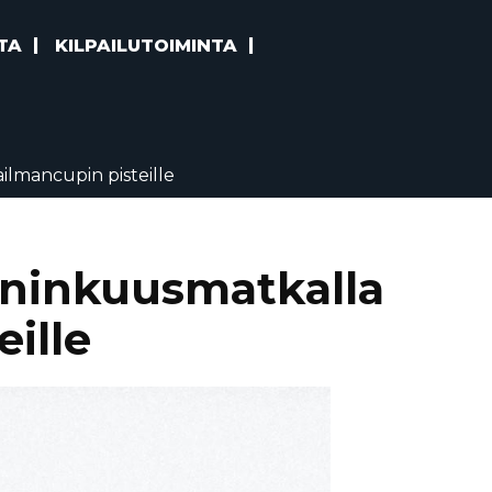
TA
KILPAILUTOIMINTA
ilmancupin pisteille
uninkuusmatkalla
ille