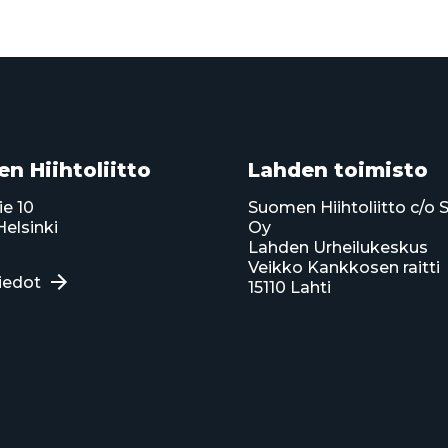
n Hiihtoliitto
Lahden toimisto
ie 10
Suomen Hiihtoliitto c/o 
elsinki
Oy
Lahden Urheilukeskus
Veikko Kankkosen raitti
iedot
15110 Lahti