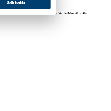
Salli kaikki
i hyvä hiihto ja onnistunut kokonaissuoritus.