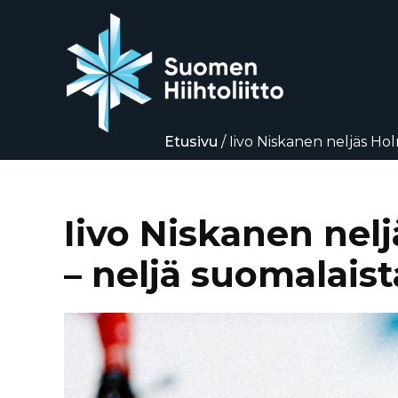
Etusivu
/
Iivo Niskanen neljäs Ho
Siirry
suoraan
sisältöön
Iivo Niskanen ne
– neljä suomalais