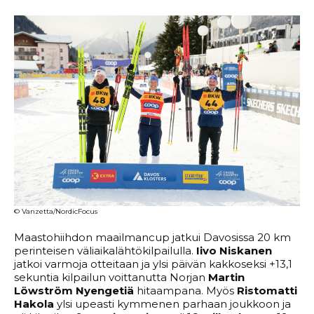
© Vanzetta/NordicFocus
Maastohiihdon maailmancup jatkui Davosissa 20 km
perinteisen väliaikalähtökilpailulla.
Iivo Niskanen
jatkoi varmoja otteitaan ja ylsi päivän kakkoseksi +13,1
sekuntia kilpailun voittanutta Norjan
Martin
Löwström Nyengetiä
hitaampana. Myös
Ristomatti
Hakola
ylsi upeasti kymmenen parhaan joukkoon ja