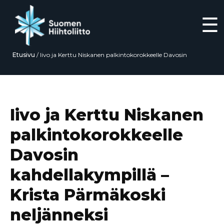
☰
Etusivu
/
Iivo ja Kerttu Niskanen palkintokorokkeelle Davosin
kahdellakympillä – Krista Pärmäkoski neljänneksi
Siirry
suoraan
sisältöön
Iivo ja Kerttu Niskanen
palkintokorokkeelle
Davosin
kahdellakympillä –
Krista Pärmäkoski
neljänneksi