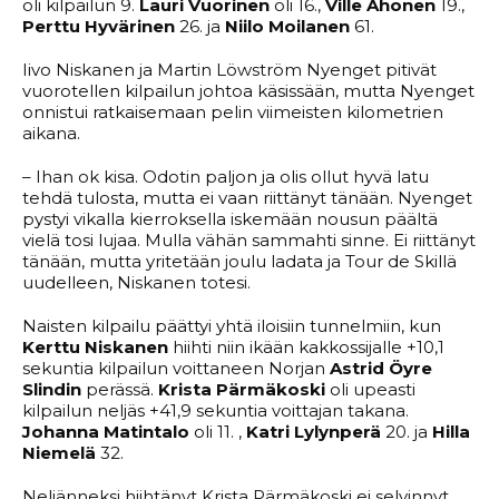
oli kilpailun 9.
Lauri Vuorinen
oli 16.,
Ville Ahonen
19.,
Perttu Hyvärinen
26. ja
Niilo Moilanen
61.
Iivo Niskanen ja Martin Löwström Nyenget pitivät
vuorotellen kilpailun johtoa käsissään, mutta Nyenget
onnistui ratkaisemaan pelin viimeisten kilometrien
aikana.
– Ihan ok kisa. Odotin paljon ja olis ollut hyvä latu
tehdä tulosta, mutta ei vaan riittänyt tänään. Nyenget
pystyi vikalla kierroksella iskemään nousun päältä
vielä tosi lujaa. Mulla vähän sammahti sinne. Ei riittänyt
tänään, mutta yritetään joulu ladata ja Tour de Skillä
uudelleen, Niskanen totesi.
Naisten kilpailu päättyi yhtä iloisiin tunnelmiin, kun
Kerttu Niskanen
hiihti niin ikään kakkossijalle +10,1
sekuntia kilpailun voittaneen Norjan
Astrid Öyre
Slindin
perässä.
Krista Pärmäkoski
oli upeasti
kilpailun neljäs +41,9 sekuntia voittajan takana.
Johanna Matintalo
oli 11. ,
Katri Lylynperä
20. ja
Hilla
Niemelä
32.
Neljänneksi hiihtänyt Krista Pärmäkoski ei selvinnyt