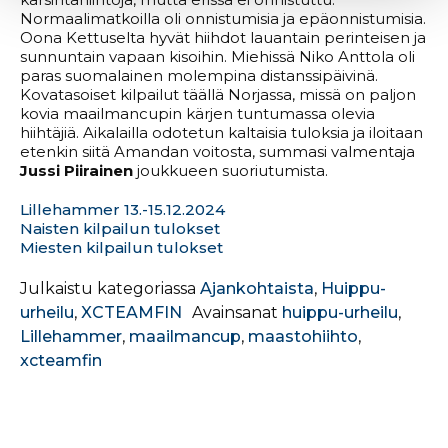
Normaalimatkoilla oli onnistumisia ja epäonnistumisia.
Oona Kettuselta hyvät hiihdot lauantain perinteisen ja
sunnuntain vapaan kisoihin. Miehissä Niko Anttola oli
paras suomalainen molempina distanssipäivinä.
Kovatasoiset kilpailut täällä Norjassa, missä on paljon
kovia maailmancupin kärjen tuntumassa olevia
hiihtäjiä. Aikalailla odotetun kaltaisia tuloksia ja iloitaan
etenkin siitä Amandan voitosta, summasi valmentaja
Jussi Piirainen
joukkueen suoriutumista.
Lillehammer 13.-15.12.2024
Naisten kilpailun tulokset
Miesten kilpailun tulokset
Julkaistu kategoriassa
Ajankohtaista
,
Huippu-
urheilu
,
XCTEAMFIN
Avainsanat
huippu-urheilu
,
Lillehammer
,
maailmancup
,
maastohiihto
,
xcteamfin