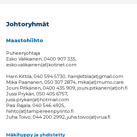
Johtoryhmät
Maastohiihto
Puheenjohtaja
Esko Valikainen, 0400 907 335,
esko.valikainen(at)kotinet.com
Harri Kittilä, 040 594 5730, harrijkittila(at)gmail.com
Mika Paananen, 050 307 2874, mika(at)mumo.care
Jouni Pitkänen, 0400 435 909, jouni.pitkanen(at)oh.fi
Jussi Prykäri, 050 405 6757,
jussi.prykari(at)hotmail.com
Pasi Rajala, 040 546 4925,
hiihto(at)tampereenpyrinto.fi
Juha Toivo, 044 200 2992, juha.toivo(at)vrua.fi
Mäkihyppy ja yhdistetty