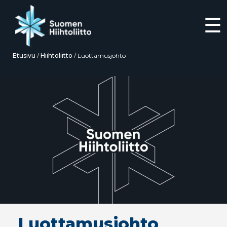
☰
Etusivu
/
Hiihtoliitto
/
Luottamusjohto
Siirry
suoraan
sisältöön
Luottamusjohto