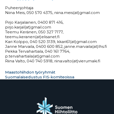
Puheenjohtaja
Niina Meis, 050 570 4375, niina.meis(at)gmail.com
Pirjo Karjalainen, 0400 871 416,
pirjo.karjal(at)gmail.com
Teemu Keränen, 050 327 7177,
teemu.keranen(at)elisanet.fi
Kari Kolppo, 040 520 3139, kkari61(at)gmail.com
Janne Marvaila, 0400 600 852, janne.marvaila(at)lhs.fi
Pekka Tervahartiala, 040 161 7764,
p.tervahartiala(at)gmail.com
Riina Valto, 040 740 5918,
riina.valto(at)vierumaki.fi
Maastohiihdon työryhmät
S
uomalaisedustus FIS-komiteoissa