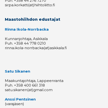
Puh. +358 44 276 7270
sirpa.korkatti(at)hiihtoliitto.fi
Maastohiihdon edustajat
Rinna Ikola-Norrbacka
Kunnanjohtaja, Asikkala
Puh. +358 44 778 0210
rinna.ikola-norrbacka(at)asikkala.fi
Satu Sikanen
Maakuntajohtaja, Lappeenranta
Puh. +358 400 661 318
satu.sikanen(at)gmail.com
Anssi Pentsinen
(varajäsen)