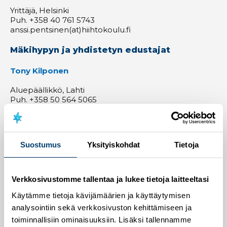
Yrittäjä, Helsinki
Puh. +358 40 761 5743
anssi.pentsinen(at)hiihtokoulu.fi
Mäkihypyn ja yhdistetyn edustajat
Tony Kilponen
Aluepäällikkö, Lahti
Puh. +358 50 564 5065
tony.kilponen(at)gmail.com
Riina Valto
Suostumus
Yksityiskohdat
Tietoja
Opettaja, asiantuntija, Vierumäki
Puh. +358 40 740 5918
riina.valto(at)vierumaki.fi
Verkkosivustomme tallentaa ja lukee tietoja laitteeltasi
Simo Hämäläinen
Käytämme tietoja kävijämäärien ja käyttäytymisen
(varajäsen)
analysointiin sekä verkkosivuston kehittämiseen ja
toiminnallisiin ominaisuuksiin. Lisäksi tallennamme