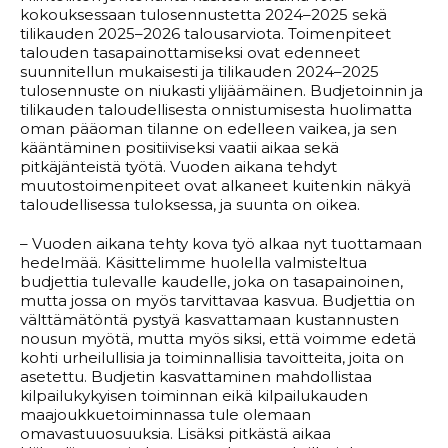
kokouksessaan tulosennustetta 2024–2025 sekä
tilikauden 2025–2026 talousarviota. Toimenpiteet
talouden tasapainottamiseksi ovat edenneet
suunnitellun mukaisesti ja tilikauden 2024–2025
tulosennuste on niukasti ylijäämäinen. Budjetoinnin ja
tilikauden taloudellisesta onnistumisesta huolimatta
oman pääoman tilanne on edelleen vaikea, ja sen
kääntäminen positiiviseksi vaatii aikaa sekä
pitkäjänteistä työtä. Vuoden aikana tehdyt
muutostoimenpiteet ovat alkaneet kuitenkin näkyä
taloudellisessa tuloksessa, ja suunta on oikea.
– Vuoden aikana tehty kova työ alkaa nyt tuottamaan
hedelmää. Käsittelimme huolella valmisteltua
budjettia tulevalle kaudelle, joka on tasapainoinen,
mutta jossa on myös tarvittavaa kasvua. Budjettia on
välttämätöntä pystyä kasvattamaan kustannusten
nousun myötä, mutta myös siksi, että voimme edetä
kohti urheilullisia ja toiminnallisia tavoitteita, joita on
asetettu. Budjetin kasvattaminen mahdollistaa
kilpailukykyisen toiminnan eikä kilpailukauden
maajoukkuetoiminnassa tule olemaan
omavastuuosuuksia. Lisäksi pitkästä aikaa