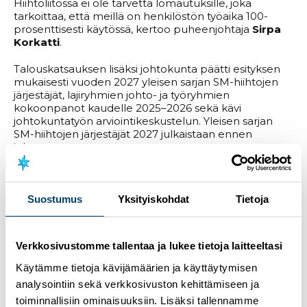
Hiihtoliitossa ei ole tarvetta lomautuksille, joka
tarkoittaa, että meillä on henkilöstön työaika 100-
prosenttisesti käytössä, kertoo puheenjohtaja
Sirpa
Korkatti
.
Talouskatsauksen lisäksi johtokunta päätti esityksen
mukaisesti vuoden 2027 yleisen sarjan SM-hiihtojen
järjestäjät, lajiryhmien johto- ja työryhmien
kokoonpanot kaudelle 2025–2026 sekä kävi
johtokuntatyön arviointikeskustelun. Yleisen sarjan
SM-hiihtojen järjestäjät 2027 julkaistaan ennen
juhannusta.
– Kokouksessa päätettävinä olleet asiat toivat jälleen
esille selkeän muutostarpeen päätöksenteon
prosesseihimme, jotka yltävät sääntötasolle asti.
Suostumus
Yksityiskohdat
Tietoja
Päätöksenteon prosessit ja hallintorakenteet on
saatava vastaamaan tämän päivän vaatimuksia. Lisäksi
kävimme johtokuntatyöskentelyn
Verkkosivustomme tallentaa ja lukee tietoja laitteeltasi
arviointikeskustelun, jossa nykyistet toimintatavat
arvioitiin hyvin positiivisesti. Luottamus on kunnossa ja
Käytämme tietoja kävijämäärien ja käyttäytymisen
meillä on ollut kykyä tehdä johdonmukaisia sekä
analysointiin sekä verkkosivuston kehittämiseen ja
rohkeita päätöksiä. Katseet ovat jo kääntyneet
toiminnallisiin ominaisuuksiin. Lisäksi tallennamme
olympiavuoteen ja siitä eteenpäin uuden strategian