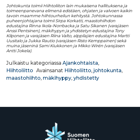
Johtokunta toimii Hiihtoliiton lain mukaisena hallituksena ja
toimeenpanevana elimenä edistäen, ohjaten ja valvoen kaikin
tavoin maamme hiihtourheilun kehitystä. Johtokunnassa
puheenjohtajana toimii Sirpa Korkatti, maastohiihdon
edustajina Rinna Ikola-Norrbacka ja Satu Sikanen (varajäsen
Anssi Pentsinen), mäkihypyn ja yhdistetyn edustajina Tony
Kilponen ja varajäsen Riina Valto, alppilajien edustajina Martti
Uusitalo ja Jukka Rautio (varajäsen Risto Kemppainen) sekä
muina jäseninä Sami Kiukkonen ja Mikko Wirén (varajäsen
Antti Jokela).
Julkaistu kategoriassa
Ajankohtaista
,
Hiihtoliitto
Avainsanat
Hiihtoliitto
,
johtokunta
,
maastohiihto
,
mäkihyppy
,
yhdistetty