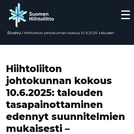
☰
Etusivu
/
Hiihtoliiton johtokunnan kokous 10.6.2025: talouden
tasapainottaminen edennyt suunnitelmien mukaisesti – tulosennuste
positiivinen tilikaudelle 2024–2025
Siirry
suoraan
sisältöön
Hiihtoliiton
johtokunnan kokous
10.6.2025: talouden
tasapainottaminen
edennyt suunnitelmien
mukaisesti –