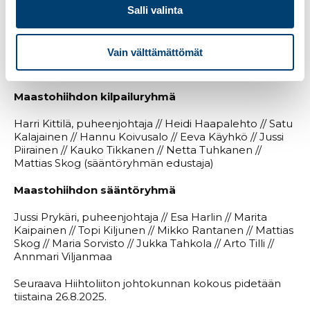
Lajiryhmien työryhmät 2025–2026
Salli valinta
Mäkihypyn ja yhdistetyn sääntöryhmä
Vain välttämättömät
Niina Meis // Tapio Nurmela // Pekka Tervahartiala
Maastohiihdon kilpailuryhmä
Harri Kittilä, puheenjohtaja // Heidi Haapalehto // Satu
Kalajainen // Hannu Koivusalo // Eeva Käyhkö // Jussi
Piirainen // Kauko Tikkanen // Netta Tuhkanen //
Mattias Skog (sääntöryhmän edustaja)
Maastohiihdon sääntöryhmä
Jussi Prykäri, puheenjohtaja // Esa Harlin // Marita
Kaipainen // Topi Kiljunen // Mikko Rantanen // Mattias
Skog // Maria Sorvisto // Jukka Tahkola // Arto Tilli //
Annmari Viljanmaa
Seuraava Hiihtoliiton johtokunnan kokous pidetään
tiistaina 26.8.2025.