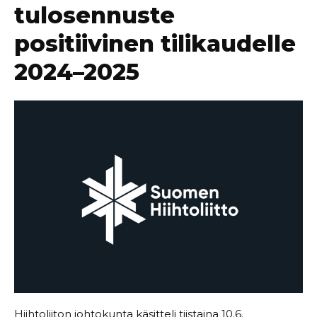
tulosennuste
positiivinen tilikaudelle
2024–2025
Hiihtoliiton johtokunta käsitteli tiistaina 10.6.