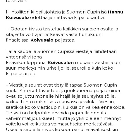
toisistaan.
Hiihtoliiton kilpailujohtaja ja Suomen Cupin isä
Hannu
Koivusalo
odottaa jännittävää kilpailukautta.
– Odotan tiivistä taistelua kaikkien sarjojen osalta ja
sitä, että voittajat ratkeavat vasta huhtikuun
finaaleissa,
Koivusalo
paljastaa.
Tällä kaudella Suomen Cupissa viestejä hiihdetään
yhteensä viitenä
kisaviikonloppuna.
Koivusalon
mukaan viesteillä on
suuri merkitys niin urheilijoille, seuroille kuin koko
kilpailusarjalle.
– Viestit ja seurat ovat tietyllä tapaa Suomen Cupin
suola. Yhteiset tavoitteet ja joukkueena pärjääminen
ovat iso juttu monelle hiihtäjälle ja seurayhteisölle,
vaikka hiihto onkin isossa kuvassa yksilölaji. Viestin,
saatikka koko viesticupin, kulkua on vaikea ennakoida.
Tietysti on helpohko arvioida paperilla ennalta
vahvimmat joukkueet, mutta jo yksi pieleen mennyt
voitelu voi keikuttaa voimasuhteita merkittävästi.
Usealla seuralla myös kokoonpanot elävät isostikin