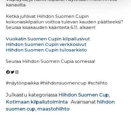
kanavilta.
Ketkä juhlivat Hiihdon Suomen Cupin
kokonaiskilpailun voittoa tulevan kauden päätteeksi?
Seuraa kisakauden käänteitä 6.11. alkaen!
Vuokatin Suomen Cupin kilpailusivut
Hiihdon Suomen Cupin verkkosivut
Hiihdon Suomen Cupin tulosarkisto
Seuraa Hiihdon Suomen Cupia somessa!
Facebook
Twitter
Instagram
#näytönpaikka #hiihdonsuomencup #schiihto
Julkaistu kategoriassa
Hiihdon Suomen Cup
,
Kotimaan kilpailutoiminta
Avainsanat
hiihdon
suomen cup
,
maastohiihto