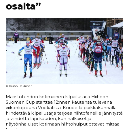
osalta”
© Touho Häkkinen
Maastohiihdon kotimainen kilpailusarja Hiihdon
Suomen Cup starttaa 12:nnen kautensa tulevana
viikonloppuna Vuokatista. Kuudella paikkakunnalla
hiihdettävä kilpailusarja tarjoaa hiihtofaneille jännitystä
ja viihdettä läpi kauden, kun nälkäiset ja
näytönhaluiset kotimaan hiihtohuiput ottavat mittaa