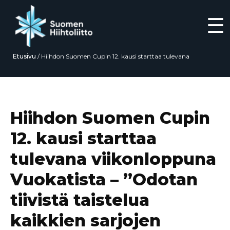
☰
Etusivu
/
Hiihdon Suomen Cupin 12. kausi starttaa tulevana
viikonloppuna Vuokatista – ”Odotan tiivistä taistelua kaikkien sarjojen
osalta”
Siirry
suoraan
sisältöön
Hiihdon Suomen Cupin
12. kausi starttaa
tulevana viikonloppuna
Vuokatista – ”Odotan
tiivistä taistelua
kaikkien sarjojen