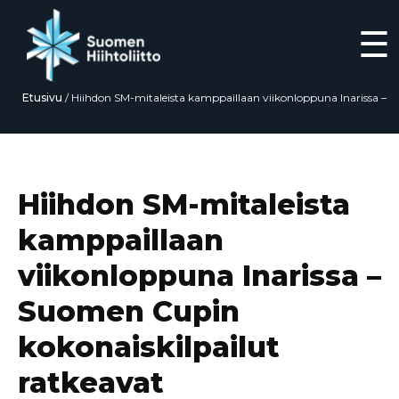
☰
Etusivu
/
Hiihdon SM-mitaleista kamppaillaan viikonloppuna Inarissa –
Suomen Cupin kokonaiskilpailut ratkeavat
Siirry
suoraan
sisältöön
Hiihdon SM-mitaleista
kamppaillaan
viikonloppuna Inarissa –
Suomen Cupin
kokonaiskilpailut
ratkeavat