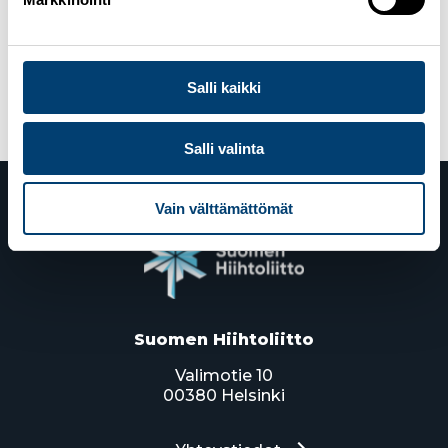
Julkaistu kategoriassa
Hiihdon Suomen
Cup
Avainsanat
Hiihdon Suomen Cup
,
Inari
,
SM-
hiihdot
Salli kaikki
Salli valinta
Vain välttämättömät
Suomen Hiihtoliitto
Valimotie 10
00380 Helsinki