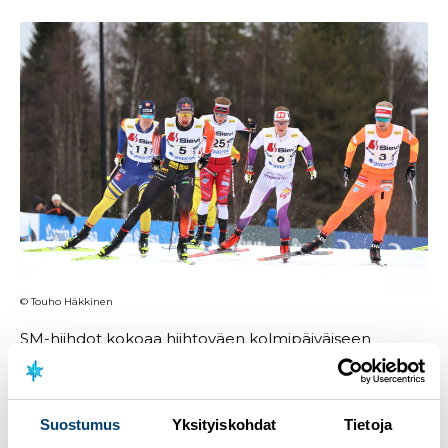
© Touho Häkkinen
SM-hiihdot kokoaa hiihtoväen kolmipäiväiseen
kisaviikonloppuun 10.–12. huhtikuuta Inariin. Inarin
kilpailuohjelmassa on 5/10km (P) väliaikalähdöt, viestit
(P/V) sekä 30/50km (P) väliaikalähdöt. Inarissa ratkeaa
SM-mitalien lisäksi myös Suomen Cupin
Suostumus
Yksityiskohdat
Tietoja
kokonaiskilpailuiden kohtalo niin henkilökohtaisten