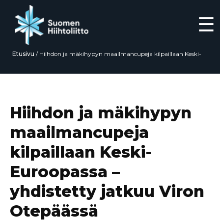
☰
Etusivu
/
Hiihdon ja mäkihypyn maailmancupeja kilpaillaan Keski-
Euroopassa – yhdistetty jatkuu Viron Otepäässä suomalaisittain
historiallisissa tunnelmissa
Siirry
suoraan
sisältöön
Hiihdon ja mäkihypyn
maailmancupeja
kilpaillaan Keski-
Euroopassa –
yhdistetty jatkuu Viron
Otepäässä