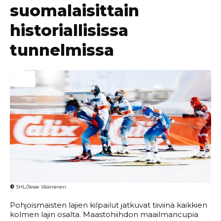
suomalaisittain
historiallisissa
tunnelmissa
©
SHL/Jesse Väänänen
Pohjoismaisten lajien kilpailut jatkuvat tiiviinä kaikkien
kolmen lajin osalta. Maastohiihdon maailmancupia