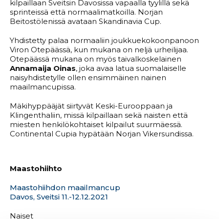
kilpaillaan Sveitsin Davosissa vapaalla tyylillä sekä
sprinteissä että normaalimatkoilla. Norjan
Beitostölenissä avataan Skandinavia Cup.
Yhdistetty palaa normaaliin joukkuekokoonpanoon
Viron Otepäässä, kun mukana on neljä urheilijaa.
Otepäässä mukana on myös taivalkoskelainen
Annamaija Oinas
, joka avaa latua suomalaiselle
naisyhdistetylle ollen ensimmäinen nainen
maailmancupissa.
Mäkihyppääjät siirtyvät Keski-Eurooppaan ja
Klingenthaliin, missä kilpaillaan sekä naisten että
miesten henkilökohtaiset kilpailut suurmäessä.
Continental Cupia hypätään Norjan Vikersundissa.
Maastohiihto
Maastohiihdon maailmancup
Davos, Sveitsi 11.-12.12.2021
Naiset