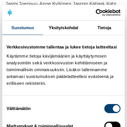
Jasmi Joensuu, Anne Kyllönen, Jasmin Kähärä, Katri
Lylynperä, Kerttu Niskanen, Krista Pärmäkoski, Riitta-
Liisa Roponen
Miehet
Suostumus
Yksityiskohdat
Tietoja
Juuso Haarala, Perttu Hyvärinen, Remi Lindholm, Niilo
Moilanen, Iivo Niskanen, Verneri Suhonen, Lauri
Vuorinen
Verkkosivustomme tallentaa ja lukee tietoja laitteeltasi
Skandinavia Cup
Käytämme tietoja kävijämäärien ja käyttäytymisen
Beitostölen, Norja 10.-12.12.2021
analysointiin sekä verkkosivuston kehittämiseen ja
Naiset
toiminnallisiin ominaisuuksiin. Lisäksi tallennamme
Anni Alakoski, Vilma Nissinen, Tiia Olkkonen, Eveliina
antamasi suostumuksen päätelaitteellesi evästeenä ja
Piippo, Tuuli Raunio
erilliseen rekisteriin.
Miehet
Ville Ahonen, Lauri Lepistö, Lauri Mannila, Wiljam
Mattila, Arsi Ruuskanen
Suostumuksen
Välttämätön
valinta
Maastohiihdon urheilijabiot
Mäkihyppy
Mieltymykset & toiminnallisuudet