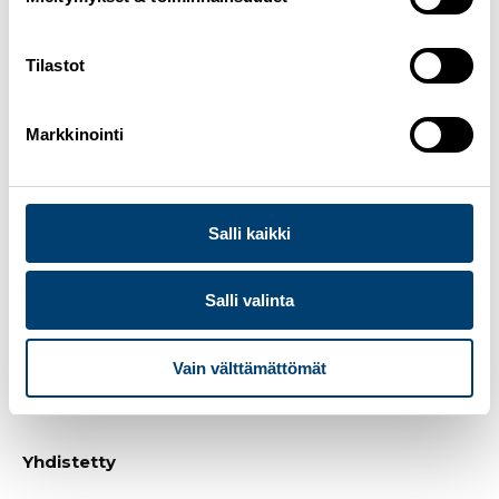
Mäkihypyn maailmancup
Klingenthal, Saksa 9.-12.12.2021
Tilastot
Naiset
Julia Kykkänen, Jenny Rautionaho
Markkinointi
Miehet
Niko Kytösaho
Salli kaikki
Continental Cup
Vikersund, Norja 10.-12.12.2021
Salli valinta
Naiset
Sofia Mattila, Julia Tervahartiala
Vain välttämättömät
Mäkihypyn urheilijabiot
Yhdistetty