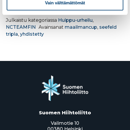
Ilkka Herolan ja Petter Kukkosen
Vain välttämättömät
kommentit
SoundCloudissa
Julkaistu kategoriassa
Huippu-urheilu
,
NCTEAMFIN
Avainsanat
maailmancup
,
seefeld
tripla
,
yhdistetty
Suomen Hiihtoliitto
Valimotie 10
00380 Helsinki