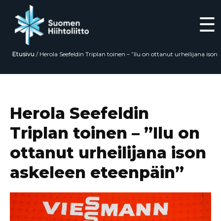
☰
Etusivu
/
Herola Seefeldin Triplan toinen – ”Ilu on ottanut urheilijana ison
askeleen eteenpäin”
Siirry
suoraan
sisältöön
Herola Seefeldin
Triplan toinen – ”Ilu on
ottanut urheilijana ison
askeleen eteenpäin”