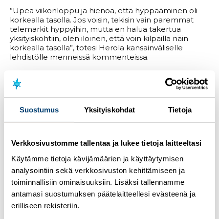
”Upea viikonloppu ja hienoa, että hyppääminen oli
korkealla tasolla. Jos voisin, tekisin vain paremmat
telemarkit hyppyihin, mutta en halua takertua
yksityiskohtiin, olen iloinen, että voin kilpailla näin
korkealla tasolla”, totesi Herola kansainväliselle
lehdistölle menneissä kommenteissa.
15 kilometrin hiihto-osuudelle lähdettäessä aikaero oli
Norjan Jarl Magnus Riiberiin minuutti ja kahdeksan
sekuntia. Lauantain hiihdon huono vire söi vähän
Herolan luottamusta hiihtoon lähtiessä.
Suostumus
Yksityiskohdat
Tietoja
Lauantaista ei kuitenkaan ollut jälkeäkään ja Herola
oli tutun vahva ladulla hiihtäen toiseksi parhaan
osuusajan. Minuutin ero Riiberiin oli hiihdetty kiinni
Verkkosivustomme tallentaa ja lukee tietoja laitteeltasi
noin 10 kilometrin kohdalla.
Käytämme tietoja kävijämäärien ja käyttäytymisen
”Eilen vähän sen hiihtämisen kanssa oli haasteita, ja
analysointiin sekä verkkosivuston kehittämiseen ja
tänään oli itseluottamus hukassa hiihto-osuuteen
toiminnallisiin ominaisuuksiin. Lisäksi tallennamme
lähdettäessä. Hyvä hiihto oli kuitenkin tänään, paljon
antamasi suostumuksen päätelaitteellesi evästeenä ja
piti tehdä töitä. Se söi vähän pitkää loppukiriä, millä
erilliseen rekisteriin.
olisi Riiberin voinut lyödä lopussa. Se, että oli
realistinen mahdollisuus voittaa, antaa itselle paljon