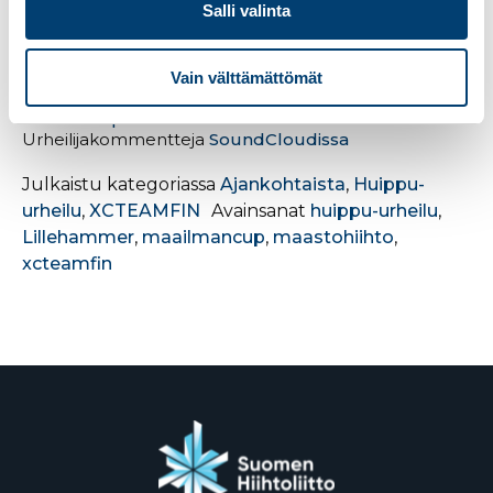
kohti, kommentoi Pärmäkoski.
Salli valinta
Muista suomalaisista
Anne Kyllönen
oli päivän
kilpailun 28:s ja
Vilma Nissinen
keskeytti kilpailun.
Vain välttämättömät
Naisten kilpailun tulokset
Urheilijakommentteja
SoundCloudissa
Julkaistu kategoriassa
Ajankohtaista
,
Huippu-
urheilu
,
XCTEAMFIN
Avainsanat
huippu-urheilu
,
Lillehammer
,
maailmancup
,
maastohiihto
,
xcteamfin