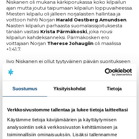
Niskanen oli mukana kärkiporukassa koko kilpailun
ajan mutta joutui taipumaan kilpailun loppuvaiheessa.
Miesten kilpailu oli jälleen norjalaisten hallintaa ja
voittoon hiihti Norjan
Harald Oestberg Amundsen
.
Naisten kilpailun parhaasta suomalaissijoituksesta
tänään vastasi
Krista Pärmäkoski
, joka nousi
kilpailun kahdeksanneksi. Pärmäkosken ero
voittajaan Norjan
Therese Johaugiin
oli maalissa
+1:41.7.
Iivo Niskanen ei ollut tyytyväinen päivän suoritukseen
ja haasteita oli esimerkiksi suksien kanssa.
– Haastava päivä oli tänään skiathlonissa. Ei missään
nimessä sellaista, mitä toivoi sen olevan. Tämä on
Suostumus
Yksityiskohdat
Tietoja
välillä tämmöistä. Yritetään ensi viikonloppuna
Davosissa parantaa ja olla takaisin pelissä mukana,
kiteytti Niskanen.
Verkkosivustomme tallentaa ja lukee tietoja laitteeltasi
Muista suomalaisista
Arsi Ruuskanen
sijoittui
Käytämme tietoja kävijämäärien ja käyttäytymisen
Niskasen ohella kahdenkymmenen parhaan
joukkoon ja oli lopputuloksissa 20:s.
Remi Lindholm
analysointiin sekä verkkosivuston kehittämiseen ja
oli kilpailun 36:s ja
Lauri Lepistö
50:s.
toiminnallisiin ominaisuuksiin. Lisäksi tallennamme