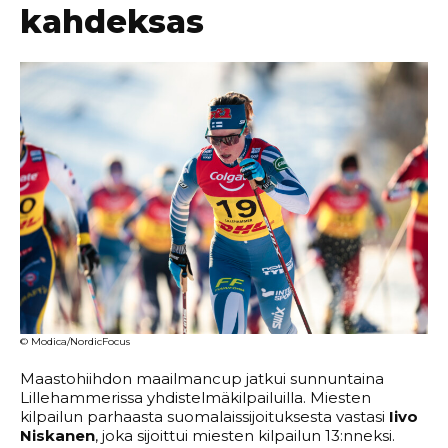
kahdeksas
© Modica/NordicFocus
Maastohiihdon maailmancup jatkui sunnuntaina
Lillehammerissa yhdistelmäkilpailuilla. Miesten
kilpailun parhaasta suomalaissijoituksesta vastasi
Iivo
Niskanen
, joka sijoittui miesten kilpailun 13:nneksi.