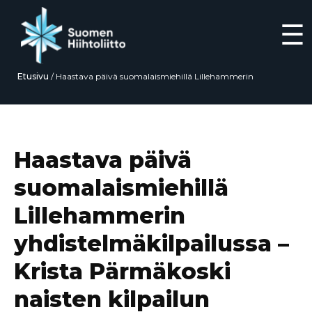
☰
Etusivu
/
Haastava päivä suomalaismiehillä Lillehammerin
yhdistelmäkilpailussa – Krista Pärmäkoski naisten kilpailun kahdeksas
Siirry
suoraan
sisältöön
Haastava päivä
suomalaismiehillä
Lillehammerin
yhdistelmäkilpailussa –
Krista Pärmäkoski
naisten kilpailun