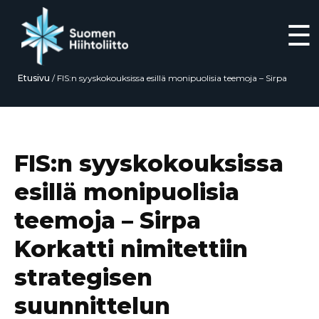
☰
Etusivu
/
FIS:n syyskokouksissa esillä monipuolisia teemoja – Sirpa
Korkatti nimitettiin strategisen suunnittelun komiteaan
Siirry
suoraan
sisältöön
FIS:n syyskokouksissa
esillä monipuolisia
teemoja – Sirpa
Korkatti nimitettiin
strategisen
suunnittelun