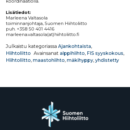
koordinaatiolla.
Lisätiedot:
Marleena Valtasola
toiminnanjohtaja, Suomen Hiihtoliitto
puh. +358 50 401 4416
marleena.valtasola(at)hiihtoliitto.fi
Julkaistu kategoriassa
Ajankohtaista
,
Hiihtoliitto
Avainsanat
alppihiihto
,
FIS syyskokous
,
Hiihtoliitto
,
maastohiihto
,
mäkihyppy
,
yhdistetty