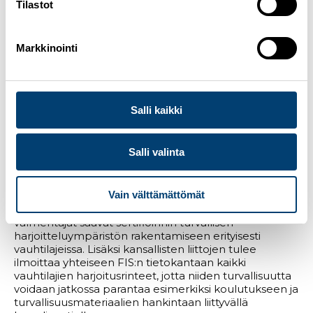
Tilastot
liittyvistä muutoksista, joita on työstetty läpi kesän
sekä FIS:n että joukkueiden taholla. Val di Fiemmen
kesä-GP:n kokemusten perusteella naisten pukujen
mitoitukseen päätettiin tehdä muutoksia vielä ennen
Markkinointi
talvikautta hyppäämisen turvallisuuden
varmistamiseksi.
Salpausselän kisojen osalta tehtiin Suomen pyytämä
Salli kaikki
muutos kilpailuohjelmaan. Sunnuntaina 8.3.2026
Salppurilla kilpaillaan ennakkotiedoista poiketen
perinteisen hiihtotavan 10 km väliaikalähtö.
Salli valinta
Alppihiihdon osalta keskustelussa korostui paljon
turvallisuus viimeaikaisten vakavien onnettomuuksien
Vain välttämättömät
vuoksi. Turvallisuuden parantamiseksi FIS aloittaa
valmentajakoulutusohjelman, jonka tuloksena
valmentajat saavat sertifioinnin turvallisen
harjoitteluympäristön rakentamiseen erityisesti
vauhtilajeissa. Lisäksi kansallisten liittojen tulee
ilmoittaa yhteiseen FIS:n tietokantaan kaikki
vauhtilajien harjoitusrinteet, jotta niiden turvallisuutta
voidaan jatkossa parantaa esimerkiksi koulutukseen ja
turvallisuusmateriaalien hankintaan liittyvällä