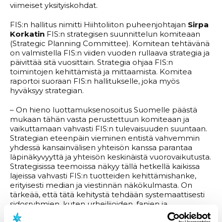
viimeiset yksityiskohdat.
FIS:n hallitus nimitti Hiihtoliiton puheenjohtajan
Sirpa
Korkatin
FIS:n strategisen suunnittelun komiteaan
(Strategic Planning Committee). Komitean tehtävänä
on valmistella FIS:n viiden vuoden rullaava strategia ja
päivittää sitä vuosittain. Strategia ohjaa FIS:n
toimintojen kehittämistä ja mittaamista. Komitea
raportoi suoraan FIS:n hallitukselle, joka myös
hyväksyy strategian.
– On hieno luottamuksenosoitus Suomelle päästä
mukaan tähän vasta perustettuun komiteaan ja
vaikuttamaan vahvasti FIS:n tulevaisuuden suuntaan.
Strategian eteenpäin vieminen entistä vahvemmin
yhdessä kansainvälisen yhteisön kanssa parantaa
läpinäkyvyyttä ja yhteisön keskinäistä vuorovaikutusta.
Strategisissa teemoissa näkyy tällä hetkellä kaikissa
lajeissa vahvasti FIS:n tuotteiden kehittämishanke,
erityisesti median ja viestinnän näkökulmasta. On
tärkeää, että tätä kehitystä tehdään systemaattisesti
sidosryhmien, kuten urheilijoiden, fanien ja
kilpailunjärjestäjien tarpeet huomioiden. Uusi