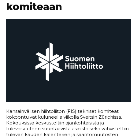
komiteaan
Kansainvälisen hiihtoliiton (FIS) tekniset komiteat
kokoontuivat kuluneella viikolla Sveitsin Zürichissa.
Kokouksissa keskusteltiin ajankohtaisista ja
tulevaisuuteen suuntaavista asioista sekä vahvistettiin
tulevan kauden kalenterien ja sääntömuutosten