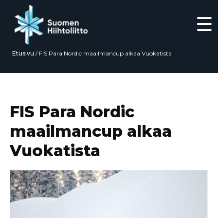
☰
Etusivu
/
FIS Para Nordic maailmancup alkaa Vuokatista
Siirry
suoraan
sisältöön
FIS Para Nordic
maailmancup alkaa
Vuokatista