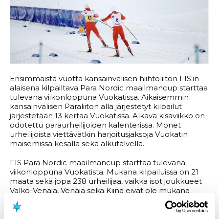
Ensimmäistä vuotta kansainvälisen hiihtoliiton FIS:in
alaisena kilpailtava Para Nordic maailmancup starttaa
tulevana viikonloppuna Vuokatissa. Aikaisemmin
kansainvälisen Paraliiton alla järjestetyt kilpailut
järjestetään 13 kertaa Vuokatissa. Alkava kisaviikko on
odotettu paraurheilijoiden kalenterissa. Monet
urheilijoista viettävätkin harjoitusjaksoja Vuokatin
maisemissa kesällä sekä alkutalvella.
FIS Para Nordic maailmancup starttaa tulevana
viikonloppuna Vuokatista. Mukana kilpailuissa on 21
maata sekä jopa 238 urheilijaa, vaikka isot joukkueet
Valko-Venäjä, Venäjä sekä Kiina eivät ole mukana
kilpailuissa.
Suomesta mukana on kaksi urheilijaa, kun
Inkki