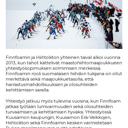
Finnfoamin ja Hiihtoliiton yhteinen taival alkoi vuonna
2013, kun tahot kättelivät maastohiihtomaajoukkueen
yhteistyösopimuksen solmimisen merkeissä.
Finnfoamin rooli suomalaisen hiihdon tukijana on ollut
merkittävä sekä maajoukkuetasolla, että
harrastusmahdollisuuksien ja olosuhteiden
kehittämisen saralla.
Yhteistyö jatkuu myös tulevina vuosina, kun Finnfoam
jatkaa työtään lumivarmuuden sekä olosuhteiden
turvaamisen ja kehittämisen hyväksi. Yhteistyössä
Kuusamon kaupungin, Kuusamon Erä-Veikkojen,
Hiihtoliiton sekä Finnfoamin kesken varmistetaan