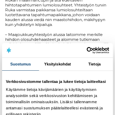
Rukan maailmancupin ja sitä edeltävien
hiihtotapahtumien lumiolosuhteet. Yhteistyön turvin
Ruka varmistaa paikkansa lumiolosuhteiltaan
luotettavana tapahtumapaikkana, johon voidaan
kauden alussa viedä niin maastohiihdon, mäkihypyn
kuin yhdistetyn kilpailuja.
– Maajoukkueyhteistyön alussa laitoimme merkille
hiihdon olosuhdehaasteet ja aloimme tutkimaan
erilaisia lumensäilöntäkeinoja, joihin totesimme meillä
olevan helposti kokeiltavia ratkaisuja.
Lumivarastojamme on ollut Suomessa yhteensä noin
kahdessakymmenessä kohteessa ja nyt myös Rukan
lumistrategiaa on lähdetty jalkauttamaan. Tänä
Suostumus
Yksityiskohdat
Tietoja
keväänä lunta laitettiin säilöön Snow Securen
systeemillä noin 25 000 kuutiota ja määrää tullaan
kasvattamaan tuleville vuosille, jotta hiihdolle saadaan
Verkkosivustomme tallentaa ja lukee tietoja laitteeltasi
jatkossa taattua entistäkin varmempi kauden aloitus,
kertoo Finnfoamin kehitys- ja
Käytämme tietoja kävijämäärien ja käyttäytymisen
markkinointijohtaja
Asso Erävuoma
.
analysointiin sekä verkkosivuston kehittämiseen ja
toiminnallisiin ominaisuuksiin. Lisäksi tallennamme
– Lumen säilömisellä on myös selkeä taloudellinen
hyöty. Sen sijaan, että talvella saadun lumen
antamasi suostumuksen päätelaitteellesi evästeenä ja
annettaisiin sulaa, kierrätetään se seuraavaa kauden
erilliseen rekisteriin.