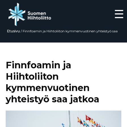
☰
Etusivu
/
Finnfoamin ja Hiihtoliiton kymmenvuotinen yhteistyö saa
jatkoa
Siirry
suoraan
sisältöön
Finnfoamin ja
Hiihtoliiton
kymmenvuotinen
yhteistyö saa jatkoa