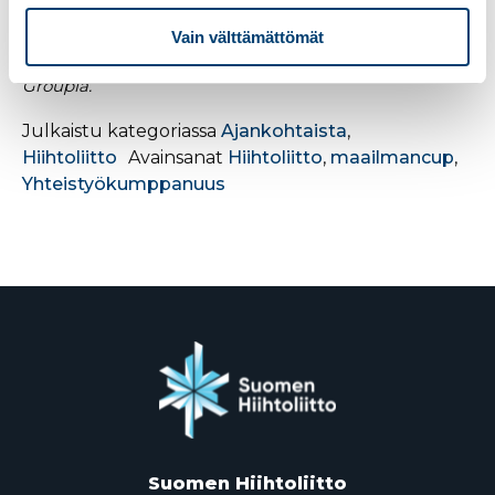
kesänaikainen sulama tai hävikki saadaan
pienennettyä alle 15 prosenttiin eristysmattojen alla.
Vain välttämättömät
Eristämisen jälkeen säilölumi ei kuluta lainkaan
energiaa. Snow Secure on nykyään osa Finnfoam
Groupia.
Julkaistu kategoriassa
Ajankohtaista
,
Hiihtoliitto
Avainsanat
Hiihtoliitto
,
maailmancup
,
Yhteistyökumppanuus
Suomen Hiihtoliitto