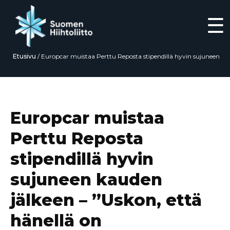
☰
Etusivu
/
Europcar muistaa Perttu Reposta stipendillä hyvin sujuneen
kauden jälkeen – ”Uskon, että hänellä on mahdollisuudet mihin vain”
Siirry
suoraan
sisältöön
Europcar muistaa
Perttu Reposta
stipendillä hyvin
sujuneen kauden
jälkeen – ”Uskon, että
hänellä on