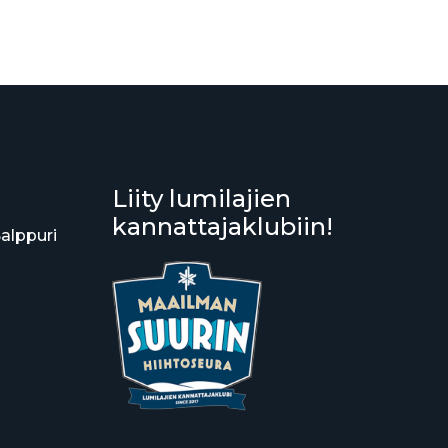
Liity lumilajien
kannattajaklubiin!
Salppuri