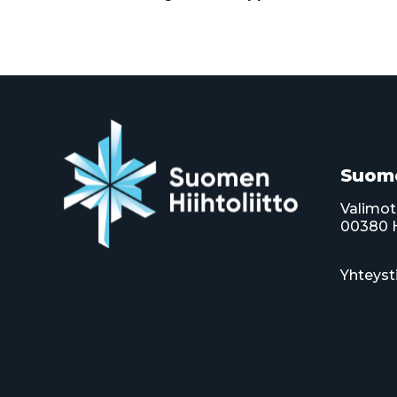
Suome
Valimot
00380 H
Yhteyst