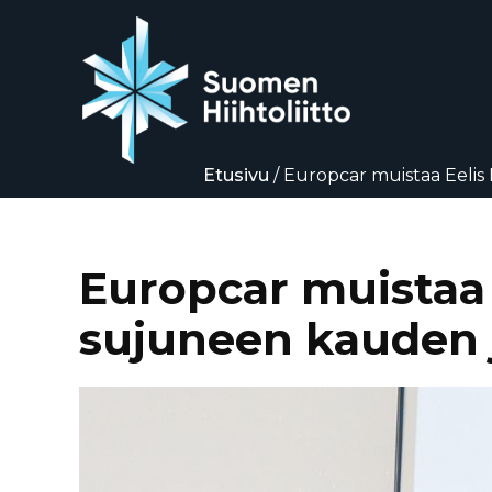
Etusivu
/
Europcar muistaa Eelis 
Siirry
suoraan
sisältöön
Europcar muistaa E
sujuneen kauden 