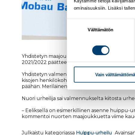
Käytämme tietoja kävijämääri
ominaisuuksiin. Lisäksi talle
Suostumuksen
valinta
Välttämätön
Yhdistetyn maajoukkueen pitkäaikainen yhteist
2021/2022 päätteeksi stipendi on myönnetty
Ee
Yhdistetyn valmennusjohto teki valinnan stipend
Vain välttämättömä
kisojen henkilökohtaisessa kilpailussa. 18-vuotias
päähän. Meriläinen otti myös uransa ensimmäise
Nuori urheilija sai valmennukselta kiitosta urh
– Eeliksellä on esimerkillinen asenne huippu-ur
kommentoi nuorten maajoukkuetta viime kaud
Julkaistu kategoriassa
Huippu-urheilu
Avainsa