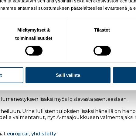
en ja käyttäytymisen analysointiin sekä verkkosivuston kehittämi
nnamme antamasi suostumuksen päätelaitteellesi evästeenä ja eril
Mieltymykset &
Tilastot
toiminnallisuudet
yökumppani Europcar jakaa vuosittain stipendin nuorelle
lis Meriläiselle
.
in saajasta. Meriläinen oli mukana nuorten MM-kisoissa k
t
Salli valinta
 urheilija taisteli loistavasti viidenneksi nuorten Olympiaf
t Continental Cupin pisteet tällä kaudella.
eilumenestyksen lisäksi myös loistavasta asenteestaan.
heiluun. Urheilullisten tuloksien lisäksi hänellä on hi
ella valmentanut, nyt A-maajoukkueen valmentajaksi
nat
europcar
,
yhdistetty