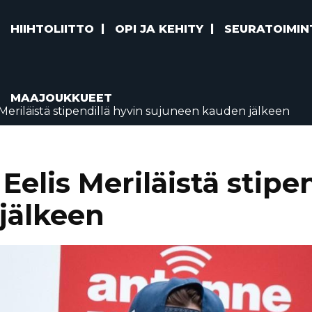
HIIHTOLIITTO
OPI JA KEHITY
SEURATOIMIN
MAAJOUKKUEET
Meriläistä stipendillä hyvin sujuneen kauden jälkeen
elis Meriläistä stipen
jälkeen