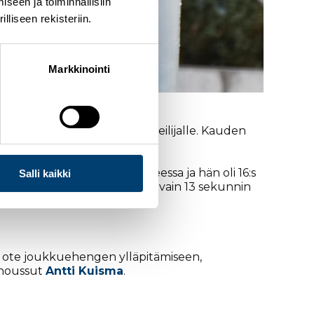
seen ja toiminnallisiin
liseen rekisteriin.
Markkinointi
 lupaavalle yhdistetyn urheilijalle. Kauden
ultaa voittaneessa joukkueessa ja hän oli 16:s
Salli kaikki
estivaaleilla, mitalin jäädessä vain 13 sekunnin
eno ote joukkuehengen ylläpitämiseen,
 noussut
Antti Kuisma
.