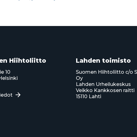
n Hiihtoliitto
Lahden toimisto
ie 10
Suomen Hiihtoliitto c/o 
elsinki
Oy
Lahden Urheilukeskus
Veikko Kankkosen raitti
iedot
15110 Lahti