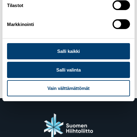
Tilastot
Seuraa joukkuetta sosiaalisessa mediassa
Markkinointi
Salli kaikki
Julkaistu kategoriassa
NCTEAMFIN
Avainsanat
yhdistetty
,
Youth Cup
Salli valinta
Vain välttämättömät