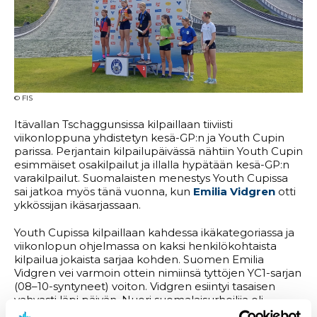
© FIS
Itävallan Tschaggunsissa kilpaillaan tiiviisti
viikonloppuna yhdistetyn kesä-GP:n ja Youth Cupin
parissa. Perjantain kilpailupäivässä nähtiin Youth Cupin
esimmäiset osakilpailut ja illalla hypätään kesä-GP:n
varakilpailut. Suomalaisten menestys Youth Cupissa
sai jatkoa myös tänä vuonna, kun
Emilia Vidgren
otti
ykkössijan ikäsarjassaan.
Youth Cupissa kilpaillaan kahdessa ikäkategoriassa ja
viikonlopun ohjelmassa on kaksi henkilökohtaista
kilpailua jokaista sarjaa kohden. Suomen Emilia
Vidgren vei varmoin ottein nimiinsä tyttöjen YC1-sarjan
(08–10-syntyneet) voiton. Vidgren esiintyi tasaisen
vahvasti läpi päivän. Nuori suomalaisurheilija oli
mäkiosuuden
ykkönen 22 sekunnin marginaalilla