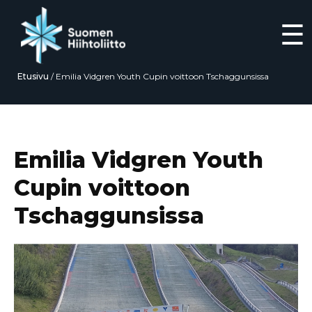
☰
Etusivu
/
Emilia Vidgren Youth Cupin voittoon Tschaggunsissa
Siirry
suoraan
sisältöön
Emilia Vidgren Youth
Cupin voittoon
Tschaggunsissa