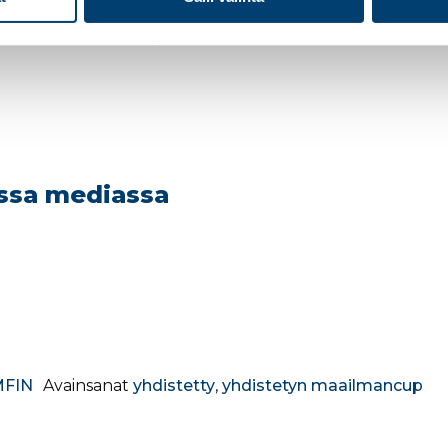
kilökohtaisella kilpailulla.
essa mediassa
FIN
Avainsanat
yhdistetty
,
yhdistetyn maailmancup