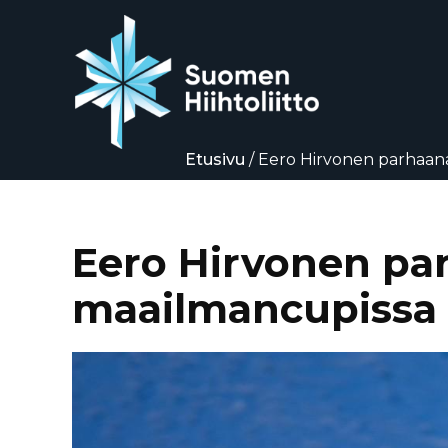
Etusivu
/
Eero Hirvonen parhaana
Siirry
suoraan
sisältöön
Eero Hirvonen par
maailmancupissa