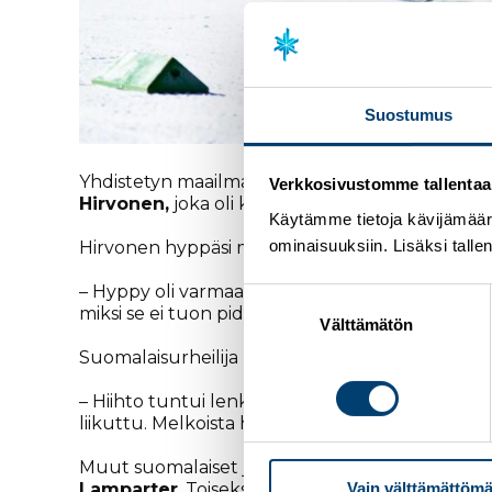
Suostumus
Yhdistetyn maailmancup jatkuu tänä viikonloppu
Verkkosivustomme tallentaa ja
Hirvonen,
joka oli kilpailun 20:s.
Käytämme tietoja kävijämääri
ominaisuuksiin. Lisäksi talle
Hirvonen hyppäsi mäkiosuudella 122,5 metriä ja
– Hyppy oli varmaan parhaasta päästä, mitä tääll
Suostumuksen
miksi se ei tuon pidemmälle lentänyt, hyppääminen
valinta
Välttämätön
Suomalaisurheilija kohensi sijoitustaan ladulla 
– Hiihto tuntui lenkkeilyltä, mutta sitten kun yr
liikuttu. Melkoista hiihtelyä, ei voi olla tyytyv
Muut suomalaiset jäivät maailmancupin pistei
Vain välttämättömä
Lamparter
. Toiseksi taisteli Viron
Kristjan Ilves