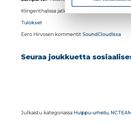
Klingenthalissa jatketaan huomenna toisella hen
Tulokset
Eero Hirvosen kommentit
SoundCloudissa
Seuraa joukkuetta sosiaalis
Julkaistu kategoriassa
Huippu-urheilu
,
NCTEAM