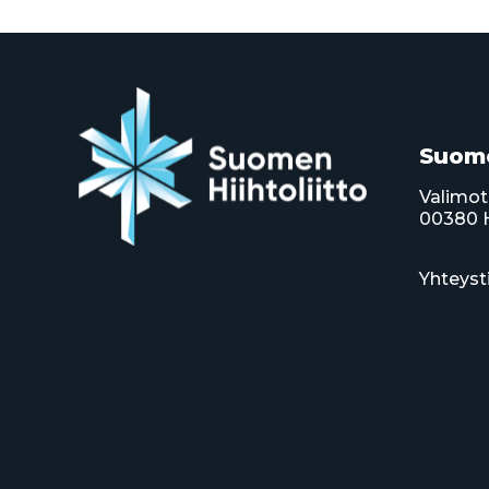
Suome
Valimot
00380 H
Yhteyst