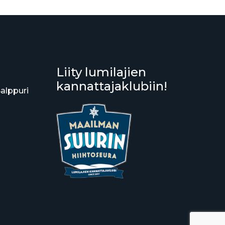
Liity lumilajien
kannattajaklubiin!
Salppuri