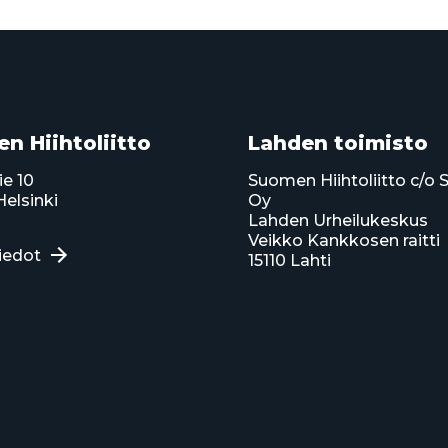
n Hiihtoliitto
Lahden toimisto
ie 10
Suomen Hiihtoliitto c/o 
elsinki
Oy
Lahden Urheilukeskus
Veikko Kankkosen raitti
iedot
15110 Lahti