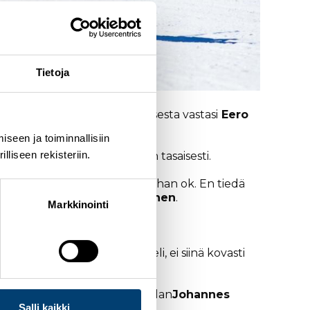
Tietoja
arhaasta suomalaissijoituksesta vastasi
Eero
seen ja toiminnallisiin
liseen rekisteriin.
n mäestä viime päivät hyvin tasaisesti.
i nyt mikään huono suoritus, ihan ok. En tiedä
tyisi saada lisää, pohti
Hirvonen
.
Markkinointi
i. Helppo latu ja liukas keli, ei siinä kovasti
aho
38:s. Kilpailun voitti Itävallan
Johannes
Salli kaikki
to
.