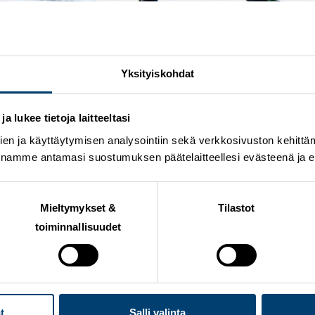
Yksityiskohdat
na Saksan Klingenthalissa. Viikonlopun avauskilpailun p
 lukee tietoja laitteeltasi
en ja käyttäytymisen analysointiin sekä verkkosivuston kehittämi
nnamme antamasi suostumuksen päätelaitteellesi evästeenä ja eril
 oli mäkiosuuden 25:s. Hirvonen on hypännyt Klingenthali
ä on ollut. Aika tasaisia on kuitenkin nuo kaikki olleet. E
 tuntui ihan kohtalaiselta. Fiilis oli ihan ok, metrejä täy
Mieltymykset &
Tilastot
toiminnallisuudet
viiden pykälän verran.
ittää vähän kovempaa mennä, niin ei kestä ahdistaa sinne ast
äinen, kommentoi
Hirvonen
.
den ulkopuolelle.
Perttu Reponen
oli 34:s ja
Arttu Mäki
t
Salli valinta
ja kolmantena maaliviivan ylitti Japanin
Ryota Yamamo