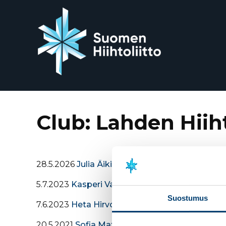
Siirry
suoraan
sisältöön
Club:
Lahden Hiih
28.5.2026
Julia Äikiä
5.7.2023
Kasperi Valto
Suostumus
7.6.2023
Heta Hirvonen
20.5.2021
Sofia Mattila