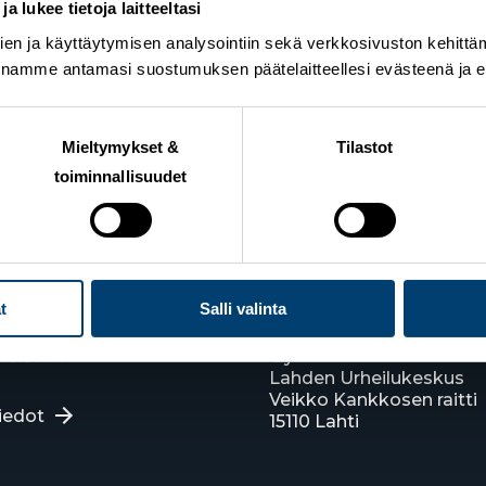
 lukee tietoja laitteeltasi
en ja käyttäytymisen analysointiin sekä verkkosivuston kehittämi
nnamme antamasi suostumuksen päätelaitteellesi evästeenä ja eril
Mieltymykset &
Tilastot
toiminnallisuudet
n Hiihtoliitto
Lahden toimisto
t
Salli valinta
ie 10
Suomen Hiihtoliitto c/o 
elsinki
Oy
Lahden Urheilukeskus
Veikko Kankkosen raitti
iedot
15110 Lahti