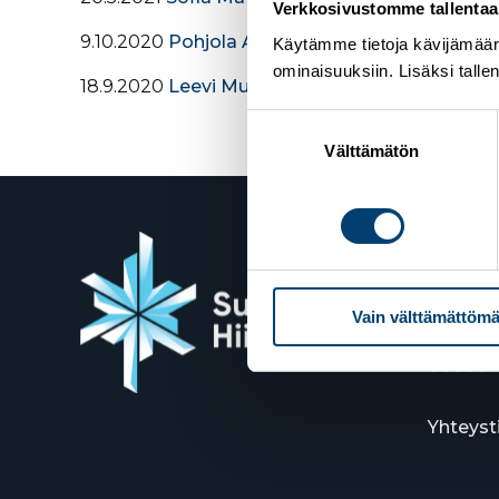
Verkkosivustomme tallentaa ja
9.10.2020
Pohjola Arttu
Käytämme tietoja kävijämääri
ominaisuuksiin. Lisäksi talle
18.9.2020
Leevi Mutru
Suostumuksen
valinta
Välttämätön
Suome
Vain välttämättömä
Valimot
00380 H
Yhteyst