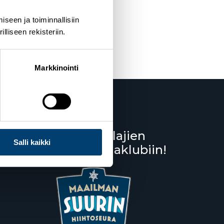
seen ja toiminnallisiin
liseen rekisteriin.
Markkinointi
Liity lumilajien
Salli kaikki
kannattajaklubiin!
Salppuri