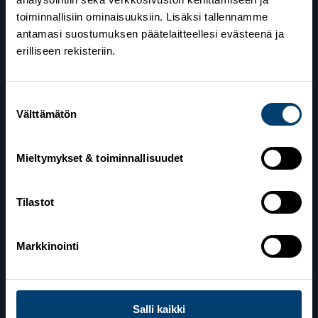
toiminnallisiin ominaisuuksiin. Lisäksi tallennamme
antamasi suostumuksen päätelaitteellesi evästeenä ja
erilliseen rekisteriin.
Suomen Hiihtoliitto
Suostumuksen
Välttämätön
valinta
Valimotie 10
00380 Helsinki
Mieltymykset & toiminnallisuudet
Yhteystiedot
Tilastot
Lahden toimisto
Markkinointi
Suomen Hiihtoliitto c/o Salppuri Oy
Lahden Urheilukeskus
Veikko Kankkosen raitti
15110 Lahti
Salli kaikki