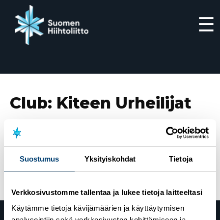
☰
Siirry
suoraan
sisältöön
Club:
Kiteen Urheilijat
9.10.2020
Aalto Antti
Suostumus
Yksityiskohdat
Tietoja
18.9.2020
Perttu Reponen
Verkkosivustomme tallentaa ja lukee tietoja laitteeltasi
Käytämme tietoja kävijämäärien ja käyttäytymisen
analysointiin sekä verkkosivuston kehittämiseen ja