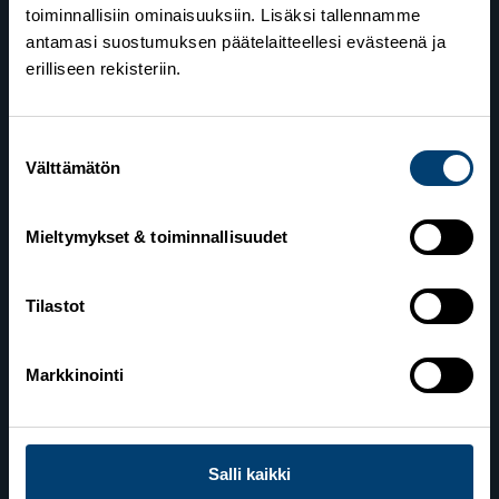
toiminnallisiin ominaisuuksiin. Lisäksi tallennamme
antamasi suostumuksen päätelaitteellesi evästeenä ja
erilliseen rekisteriin.
Suomen Hiihtoliitto
Suostumuksen
Välttämätön
Valimotie 10
valinta
00380 Helsinki
Mieltymykset & toiminnallisuudet
Yhteystiedot
Tilastot
Lahden toimisto
Markkinointi
Suomen Hiihtoliitto c/o Salppuri Oy
Lahden Urheilukeskus
Veikko Kankkosen raitti
15110 Lahti
Salli kaikki