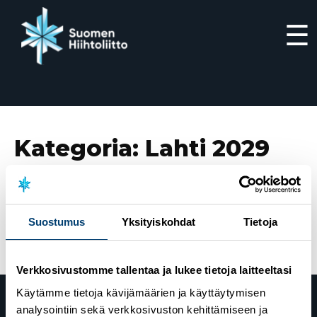
☰
Siirry
suoraan
sisältöön
Kategoria:
Lahti 2029
15.5.2026
Lahden vuoden 2029 MM-kisat järjestetään
28.2.–11.3.2029 – valmistelu etenee suunnitellusti
Suostumus
Yksityiskohdat
Tietoja
Verkkosivustomme tallentaa ja lukee tietoja laitteeltasi
Käytämme tietoja kävijämäärien ja käyttäytymisen
analysointiin sekä verkkosivuston kehittämiseen ja