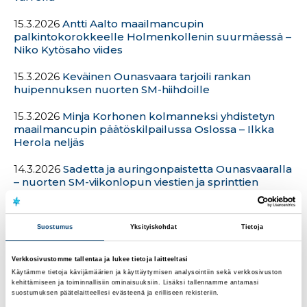
15.3.2026
Antti Aalto maailmancupin
palkintokorokkeelle Holmenkollenin suurmäessä –
Niko Kytösaho viides
15.3.2026
Keväinen Ounasvaara tarjoili rankan
huipennuksen nuorten SM-hiihdoille
15.3.2026
Minja Korhonen kolmanneksi yhdistetyn
maailmancupin päätöskilpailussa Oslossa – Ilkka
Herola neljäs
14.3.2026
Sadetta ja auringonpaistetta Ounasvaaralla
– nuorten SM-viikonlopun viestien ja sprinttien
mitalit jaettu
14.3.2026
Niko Kytösaho ja Antti Aalto kymmenen
Suostumus
Yksityiskohdat
Tietoja
parhaan joukossa Oslon Holmenkollenilla – Jenny
Rautionaho 19.
Verkkosivustomme tallentaa ja lukee tietoja laitteeltasi
14.3.2026
Krista Pärmäkoski kahdeskymmenes
Käytämme tietoja kävijämäärien ja käyttäytymisen analysointiin sekä verkkosivuston
kehittämiseen ja toiminnallisiin ominaisuuksiin. Lisäksi tallennamme antamasi
uransa viimeisessä maailmancup-kilpailussa
suostumuksen päätelaitteellesi evästeenä ja erilliseen rekisteriin.
Holmenkollenin viidelläkympillä – Alexander