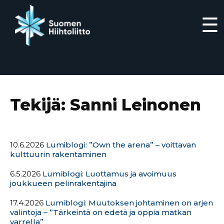
☰
Siirry
suoraan
sisältöön
Tekijä:
Sanni Leinonen
10.6.2026
Lumiblogi: ”Own the arena” – voittavan
kulttuurin rakentaminen
6.5.2026
Lumiblogi: Luottamus ja avoimuus
joukkueen pelinrakentajina
17.4.2026
Lumiblogi: Muutoksen johtaminen on arjen
valintoja – ”Tärkeintä on edetä ja oppia matkan
varrella”