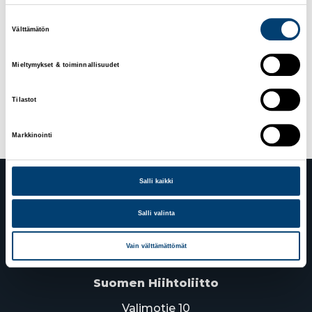
Ståhlberg 22.
Suostumuksen
Välttämätön
12.3.2026
Maastohiihdon maailmancup jatkui
valinta
Drammenissa perinteisen sprinteillä – Lauri
Vuorinen 15.
Mieltymykset & toiminnallisuudet
Artikkelien
Vanhemmat artikkelit
Tilastot
selaus
Markkinointi
Salli kaikki
Salli valinta
Vain välttämättömät
Suomen Hiihtoliitto
Valimotie 10