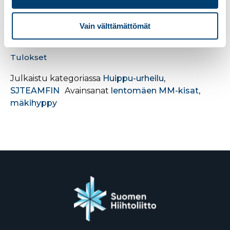
Kilpailu alkaa klo 17:00 Suomen aikaa. Mukana on
kahdeksan joukkuetta. Suomen joukkueessa
Vain välttämättömät
hyppäävät Antti Aalto, Niko Kytösaho, Jarkko Määttä
ja Eetu Nousiainen.
Tulokset
Julkaistu kategoriassa
Huippu-urheilu
,
SJTEAMFIN
Avainsanat
lentomäen MM-kisat
,
mäkihyppy