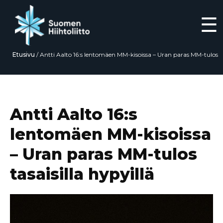
☰
Etusivu
/
Antti Aalto 16:s lentomäen MM-kisoissa – Uran paras MM-tulos
tasaisilla hypyillä
Siirry
suoraan
sisältöön
Antti Aalto 16:s
lentomäen MM-kisoissa
– Uran paras MM-tulos
tasaisilla hypyillä