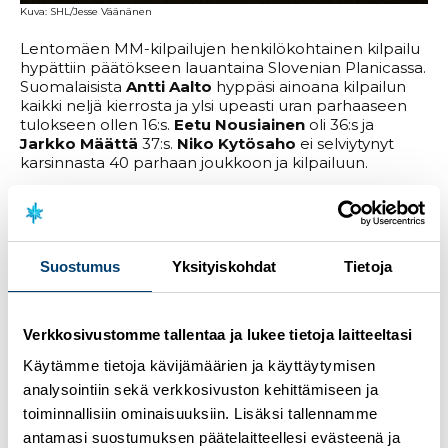
Kuva: SHL/Jesse Väänänen
Lentomäen MM-kilpailujen henkilökohtainen kilpailu
hypättiin päätökseen lauantaina Slovenian Planicassa.
Suomalaisista
Antti Aalto
hyppäsi ainoana kilpailun
kaikki neljä kierrosta ja ylsi upeasti uran parhaaseen
tulokseen ollen 16:s.
Eetu Nousiainen
oli 36:s ja
Jarkko Määttä
37:s.
Niko Kytösaho
ei selviytynyt
karsinnasta 40 parhaan joukkoon ja kilpailuun.
Antti Aallon kilpailuvahvuus oli tasaisuus. Aalto liiteli
205, kaksi kertaa 208,5 ja kerran 207,5 metriset hypyt
Planican lentomäessä. Aalto oli tyytyväinen
hyppyihinsä kisarupeaman ajan, ja uskoi
Suostumus
Yksityiskohdat
Tietoja
itseluottamuksen kasvavan ja rentouden löytyvät
tasaisuuden kautta.
Verkkosivustomme tallentaa ja lukee tietoja laitteeltasi
”Kisat on nyt hypätty. Hyvin samanlaisia hyppyjä oli
kaikki kisahypyt, tasaista tekemistä. Koko joukkue voi
Käytämme tietoja kävijämäärien ja käyttäytymisen
lähteä kyllä positiivisella mielellä huomiseen kisaan”,
analysointiin sekä verkkosivuston kehittämiseen ja
jutteli Aalto.
toiminnallisiin ominaisuuksiin. Lisäksi tallennamme
Antti Aallon analyysi henkilökohtaisen kilpailun
antamasi suostumuksen päätelaitteellesi evästeenä ja