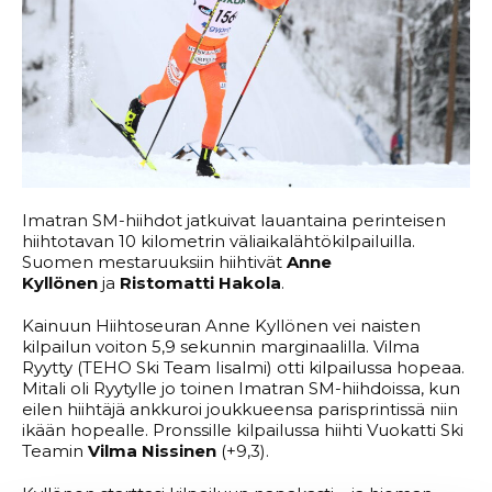
Imatran SM-hiihdot jatkuivat lauantaina perinteisen
hiihtotavan 10 kilometrin väliaikalähtökilpailuilla.
Suomen mestaruuksiin hiihtivät
Anne
Kyllönen
ja
Ristomatti Hakola
.
Kainuun Hiihtoseuran Anne Kyllönen vei naisten
kilpailun voiton 5,9 sekunnin marginaalilla. Vilma
Ryytty (TEHO Ski Team Iisalmi) otti kilpailussa hopeaa.
Mitali oli Ryytylle jo toinen Imatran SM-hiihdoissa, kun
eilen hiihtäjä ankkuroi joukkueensa parisprintissä niin
ikään hopealle. Pronssille kilpailussa hiihti Vuokatti Ski
Teamin
Vilma Nissinen
(+9,3).