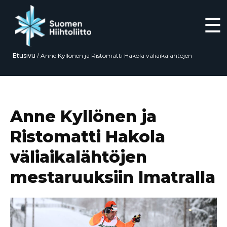
☰
Etusivu
/
Anne Kyllönen ja Ristomatti Hakola väliaikalähtöjen
mestaruuksiin Imatralla
Siirry
suoraan
sisältöön
Anne Kyllönen ja
Ristomatti Hakola
väliaikalähtöjen
mestaruuksiin Imatralla