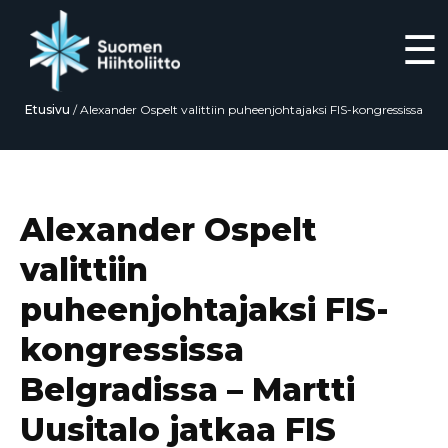
☰
Etusivu
/
Alexander Ospelt valittiin puheenjohtajaksi FIS-kongressissa
Belgradissa – Martti Uusitalo jatkaa FIS Councilissa
Siirry
suoraan
sisältöön
Alexander Ospelt
valittiin
puheenjohtajaksi FIS-
kongressissa
Belgradissa – Martti
Uusitalo jatkaa FIS