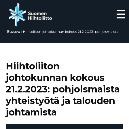
☰
Etusivu
/
Hiihtoliiton johtokunnan kokous 21.2.2023: pohjoismaista
yhteistyötä ja talouden johtamista
Siirry
suoraan
sisältöön
Hiihtoliiton
johtokunnan kokous
21.2.2023: pohjoismaista
yhteistyötä ja talouden
johtamista