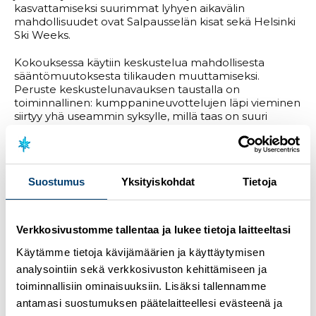
kasvattamiseksi suurimmat lyhyen aikavälin
mahdollisuudet ovat Salpausselän kisat sekä Helsinki
Ski Weeks.
Kokouksessa käytiin keskustelua mahdollisesta
sääntömuutoksesta tilikauden muuttamiseksi.
Peruste keskustelunavauksen taustalla on
toiminnallinen: kumppanineuvottelujen läpi vieminen
siirtyy yhä useammin syksylle, millä taas on suuri
vaikutus kauden budjetoinnille. Tämä puoltaisi
tilikauden päättymistä toukokuun sijaan lokakuussa.
Nyt tarkastelussa on käynnissä olevan tilikauden
pidentäminen viidellä kuukaudella. Keskustelu jatkuu
Suostumus
Yksityiskohdat
Tietoja
seuraavassa johtokunnan kokouksessa, jossa
mahdollisen muutoksen syyt ja vaikutukset avataan
tarkemmin, minkä jälkeen asiasta tehdään päätös.
Verkkosivustomme tallentaa ja lukee tietoja laitteeltasi
Kaupallisessa katsauksessa todettiin poikkeuksellisten
aikojen edelleen vaikuttavan negatiivisesti myyntiin,
Käytämme tietoja kävijämäärien ja käyttäytymisen
kun yritykset sulkevat liiketoimintojaan. Haastava
analysointiin sekä verkkosivuston kehittämiseen ja
tilanne heijastuu aivan erityisesti tapahtumamyyntiin,
toiminnallisiin ominaisuuksiin. Lisäksi tallennamme
kun taas maajoukkuepuolella ollaan paremmissa
antamasi suostumuksen päätelaitteellesi evästeenä ja
asetelmissa tulevaa kautta kohti mennessä.