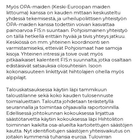
Myös OPA-maiden (Keski-Euroopan maiden
liittouma) kanssa on kauden mittaan keskusteltu
yhdessä tekemisestä, ja urheilupoliittisen yhteistyön
OPA-maiden kanssa todettiin voivan kasvattaa
painoarvoa FIS:n suuntaan. Pohjoismainen yhteistyö
on tällä hetkellä erittäin hyvää ja tiivis yhteys jatkuu.
Keskiössä on mm. yhteinen koordinointi sen
varmistamiseksi, etteivät Pohjoismaat hae samoja
kisoja. Yhteinen intressi ja toive ovat myös
pitkäaikaiset kalenterit FIS:n suunnalta, jotka osaltaan
edistäisivät satsauksia olosuhteisiin. Isoon
kokonaisuuteen linkittyvät hiihtolajien ohella myös
alppilajit.
Talouskatsauksessa käytiin läpi tammikuun
taloustilanne sekä koko kauden tulosennuste
toimialueittain. Taloutta johdetaan terästetyllä
seurannalla ja toimintaa ohjaavalla raportoinnilla.
Edellisessä johtokunnan kokouksessa linjattua
säästötarvetta käytiin kokouksessa läpi Hiihtoliiton
toiminnan kaikilta osa-alueilta kartoitettujen säästöjen
kautta. Nyt identifioitujen säästöjen yhteisvaikutus on
joitakin kymmeniä tuhansia euroja. Tulovirran