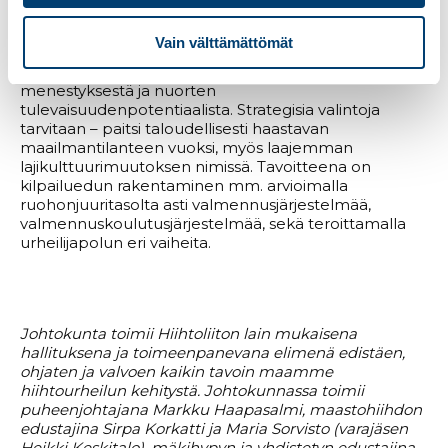
hyvähenkiset keskustelut lajien ympärillä, mikä näkyy
myös johtoryhmätoiminnassa.
Vain välttämättömät
Ski Sport Finlandin kuulumisissa iloittiin junnupuolen
menestyksestä ja nuorten
tulevaisuudenpotentiaalista. Strategisia valintoja
tarvitaan – paitsi taloudellisesti haastavan
maailmantilanteen vuoksi, myös laajemman
lajikulttuurimuutoksen nimissä. Tavoitteena on
kilpailuedun rakentaminen mm. arvioimalla
ruohonjuuritasolta asti valmennusjärjestelmää,
valmennuskoulutusjärjestelmää, sekä teroittamalla
urheilijapolun eri vaiheita.
Johtokunta toimii Hiihtoliiton lain mukaisena
hallituksena ja toimeenpanevana elimenä edistäen,
ohjaten ja valvoen kaikin tavoin maamme
hiihtourheilun kehitystä. Johtokunnassa toimii
puheenjohtajana Markku Haapasalmi, maastohiihdon
edustajina Sirpa Korkatti ja Maria Sorvisto (varajäsen
Heikki Keskitalo), mäkihypyn ja yhdistetyn edustajina