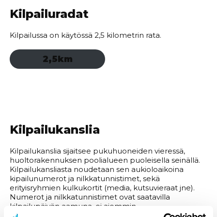
Kilpailuradat
Kilpailussa on käytössä 2,5 kilometrin rata.
2,5km
Kilpailukanslia
Kilpailukanslia sijaitsee pukuhuoneiden vieressä,
huoltorakennuksen poolialueen puoleisella seinällä.
Kilpailukansliasta noudetaan sen aukioloaikoina
kipailunumerot ja nilkkatunnistimet, sekä
erityisryhmien kulkukortit (media, kutsuvieraat jne).
Numerot ja nilkkatunnistimet ovat saatavilla
kilpailupäivän aamuna, ei aiemmin.