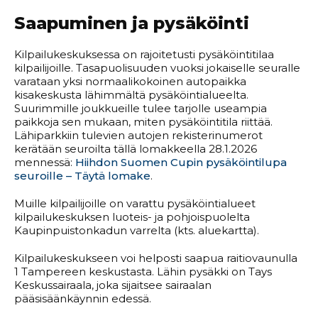
Saapuminen ja pysäköinti
Kilpailukeskuksessa on rajoitetusti pysäköintitilaa
kilpailijoille. Tasapuolisuuden vuoksi jokaiselle seuralle
varataan yksi normaalikokoinen autopaikka
kisakeskusta lähimmältä pysäköintialueelta.
Suurimmille joukkueille tulee tarjolle useampia
paikkoja sen mukaan, miten pysäköintitila riittää.
Lähiparkkiin tulevien autojen rekisterinumerot
kerätään seuroilta tällä lomakkeella 28.1.2026
mennessä:
Hiihdon Suomen Cupin pysäköintilupa
seuroille – Täytä lomake
.
Muille kilpailijoille on varattu pysäköintialueet
kilpailukeskuksen luoteis- ja pohjoispuolelta
Kaupinpuistonkadun varrelta (kts. aluekartta).
Kilpailukeskukseen voi helposti saapua raitiovaunulla
1 Tampereen keskustasta. Lähin pysäkki on Tays
Keskussairaala, joka sijaitsee sairaalan
pääsisäänkäynnin edessä.