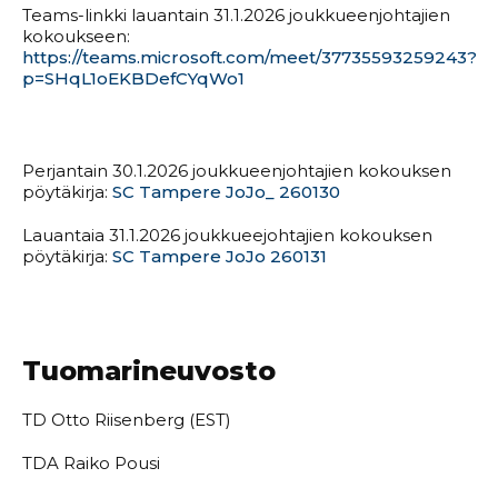
Teams-linkki lauantain 31.1.2026 joukkueenjohtajien
kokoukseen:
https://teams.microsoft.com/meet/37735593259243?
p=SHqL1oEKBDefCYqWo1
Perjantain 30.1.2026 joukkueenjohtajien kokouksen
pöytäkirja:
SC Tampere JoJo_ 260130
Lauantaia 31.1.2026 joukkueejohtajien kokouksen
pöytäkirja:
SC Tampere JoJo 260131
Tuomarineuvosto
TD Otto Riisenberg (EST)
TDA Raiko Pousi