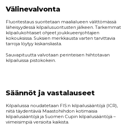
Välinevalvonta
Fluoritestaus suoritetaan maalialueen välittömässä
läheisyydessä kilpailusuoritusten jälkeen. Tarkemmat
kilpailukohtaiset ohjeet joukkueenjohtajien
kokouksissa. Suksien merkkausta varten tarvittavia
tarroja löytyy kiskansliasta.
Sauvapituutta valvotaan perinteisen hiihtotavan
kilpailuissa pistokokein.
Säännöt ja vastalauseet
Kilpailuissa noudatetaan FIS:n kilpailusääntöjä (ICR),
niitä täydentäviä Maastohiihdon kotimaisia
kilpailusääntöjä ja Suomen Cupin kilpailusääntöjä –
viimeisimpiä versioita kaikista.