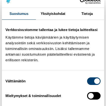
Suostumus
Yksityiskohdat
Tietoja
Kilpailija- ja huoltajakortit
Kilpailijat saavat kilpailijakorttinsa kilpailukansliasta.
Verkkosivustomme tallentaa ja lukee tietoja laitteeltasi
Lisäksi kilpailukansliasta jaetaan huoltajakortteja
seuroittain aina yksi kortti per kolme urheilijaa ja joka
Käytämme tietoja kävijämäärien ja käyttäytymisen
seuralle yksi kortti per viestijoukkue. Kaikki seuran
analysointiin sekä verkkosivuston kehittämiseen ja
huoltajakortit täytyy noutaa kerralla. Kilpailukansliassa
toiminnallisiin ominaisuuksiin. Lisäksi tallennamme
on tarjolla kaulanauhoja ja hakaneuloja, mutta
antamasi suostumuksen päätelaitteellesi evästeenä ja
kannustamme myös oman aiemman kaulanauhan
mukaan ottamiseen!
erilliseen rekisteriin.
Suostumuksen
Välttämätön
valinta
Pukutilat
Mieltymykset & toiminnallisuudet
Pukutilat sijaitsevat stadionin huoltorakennuksessa,
poolialueen puoleisella seinustalla.