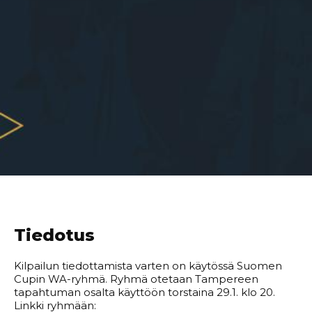
Tiedotus
Kilpailun tiedottamista varten on käytössä Suomen
Cupin WA-ryhmä. Ryhmä otetaan Tampereen
tapahtuman osalta käyttöön torstaina 29.1. klo 20.
Linkki ryhmään: