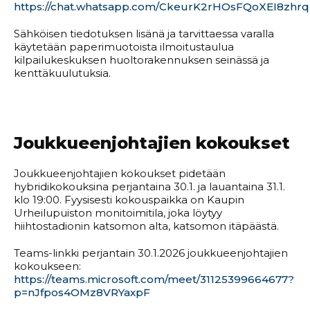
https://chat.whatsapp.com/CkeurK2rHOsFQoXEI8zhrq
Sähköisen tiedotuksen lisänä ja tarvittaessa varalla
käytetään paperimuotoista ilmoitustaulua
kilpailukeskuksen huoltorakennuksen seinässä ja
kenttäkuulutuksia.
Joukkueenjohtajien kokoukset
Joukkueenjohtajien kokoukset pidetään
hybridikokouksina perjantaina 30.1. ja lauantaina 31.1.
klo 19:00. Fyysisesti kokouspaikka on Kaupin
Urheilupuiston monitoimitila, joka löytyy
hiihtostadionin katsomon alta, katsomon itäpäästä.
Teams-linkki perjantain 30.1.2026 joukkueenjohtajien
kokoukseen:
https://teams.microsoft.com/meet/31125399664677?
p=nJfpos4OMz8VRYaxpF