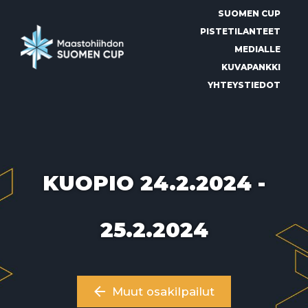
Siirry
SUOMEN CUP
suoraan
sisältöön
PISTETILANTEET
MEDIALLE
KUVAPANKKI
YHTEYSTIEDOT
KUOPIO 24.2.2024 -
25.2.2024
Muut osakilpailut