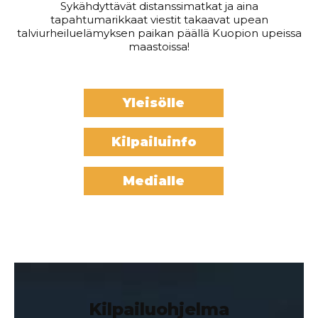
Sykähdyttävät distanssimatkat ja aina
tapahtumarikkaat viestit takaavat upean
talviurheiluelämyksen paikan päällä Kuopion upeissa
maastoissa!
Yleisölle
Kilpailuinfo
Medialle
Kilpailuohjelma