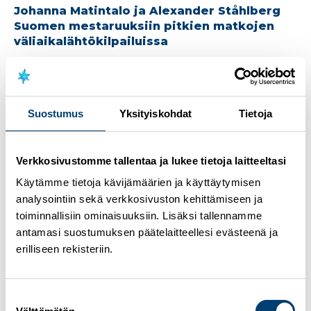
Johanna Matintalo ja Alexander Ståhlberg
Suomen mestaruuksiin pitkien matkojen
väliaikalähtökilpailuissa
Suostumus
Yksityiskohdat
Tietoja
Verkkosivustomme tallentaa ja lukee tietoja laitteeltasi
Käytämme tietoja kävijämäärien ja käyttäytymisen
analysointiin sekä verkkosivuston kehittämiseen ja
toiminnallisiin ominaisuuksiin. Lisäksi tallennamme
antamasi suostumuksen päätelaitteellesi evästeenä ja
erilliseen rekisteriin.
11.4.2026
Hiihdon Suomen Cup
Iisalmen Visa historialliseen naisten
viestikultaan – Puijon Hiihtoseura palasi
Suostumuksen
miesten viestimestariksi