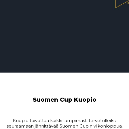
Suomen Cup Kuopio
Kuopio toivottaa kaikki lämpimästi tervetulleiksi
seuraamaan jännittävää Suomen Cupin viikonloppua.