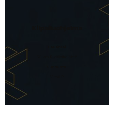
Kilpailuohjelma
Lauantai
30 km P väliaikalähtö
Sunnuntai
Viesti P