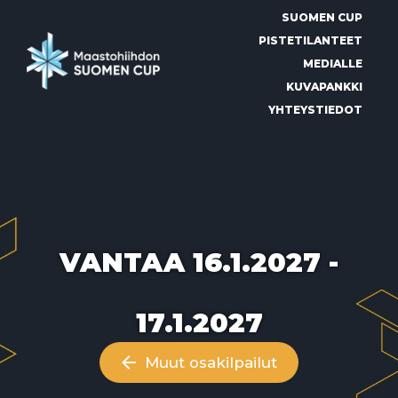
Siirry
SUOMEN CUP
suoraan
sisältöön
PISTETILANTEET
MEDIALLE
KUVAPANKKI
YHTEYSTIEDOT
VANTAA 16.1.2027 -
17.1.2027
Muut osakilpailut