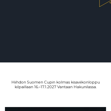
Hiihdon Suomen Cupin kolmas kisaviikonloppu
kilpaillaan 16.–17.1.2027 Vantaan Hakunilassa.