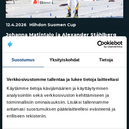
12.4.2026
Hiihdon Suomen Cup
Johanna Matintalo ja Alexander Ståhlberg
Suomen mestaruuksiin pitkien matkojen
väliaikalähtökilpailuissa
Suostumus
Yksityiskohdat
Tietoja
Verkkosivustomme tallentaa ja lukee tietoja laitteeltasi
Käytämme tietoja kävijämäärien ja käyttäytymisen
analysointiin sekä verkkosivuston kehittämiseen ja
toiminnallisiin ominaisuuksiin. Lisäksi tallennamme
antamasi suostumuksen päätelaitteellesi evästeenä ja
erilliseen rekisteriin.