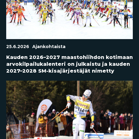
25.6.2026
Ajankohtaista
Kauden 2026–2027 maastohiihdon kotimaan
arvokilpailukalenteri on julkaistu ja kauden
2027–2028 SM-kisajärjestäjät nimetty