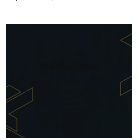
Kilpailuohjelma
Perjantai
Naiset 5 km & miehet 10 km V väliaikalähtö
Lauantai
Viestit P+V
Sunnuntai