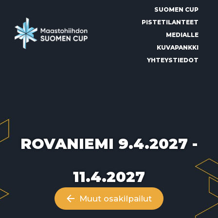
Siirry
SUOMEN CUP
suoraan
sisältöön
PISTETILANTEET
MEDIALLE
KUVAPANKKI
YHTEYSTIEDOT
ROVANIEMI 9.4.2027 -
11.4.2027
Muut osakilpailut