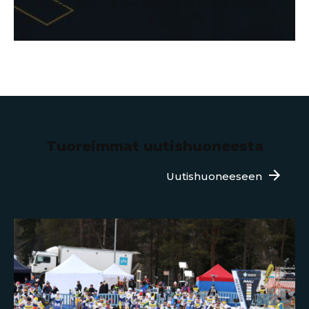
Naiset 30 km & miehet 50 km V väliaikalähtö
Tuoreimmat uutishuoneesta
Uutishuoneeseen