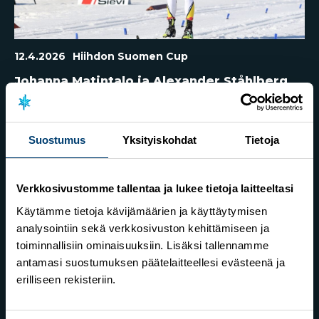
12.4.2026
Hiihdon Suomen Cup
Johanna Matintalo ja Alexander Ståhlberg
Suomen mestaruuksiin pitkien matkojen
väliaikalähtökilpailuissa
Suostumus
Yksityiskohdat
Tietoja
Verkkosivustomme tallentaa ja lukee tietoja laitteeltasi
Käytämme tietoja kävijämäärien ja käyttäytymisen
analysointiin sekä verkkosivuston kehittämiseen ja
toiminnallisiin ominaisuuksiin. Lisäksi tallennamme
antamasi suostumuksen päätelaitteellesi evästeenä ja
erilliseen rekisteriin.